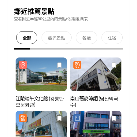
鄰近推薦景點
查看附近半徑50公里內的景點(依距離排序)
全部
觀光景點
餐廳
住宿
江陵端午文化館 (강릉단
南山蕎麥涼麵 (남산막국
江陵端
오문화관)
수)
오문화