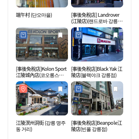
端午村 (단오마을)
[事後免稅店] Landrover
江陵臨
(江陵店)(랜드로바 강릉
영관 
점)
[事後免稅店]Kolon Sport
[事後免稅店]Black Yak 江
江陵市
江陵城內店(코오롱스포
陵店(블랙야크 강릉점)
립미술
츠 강릉성내점)
江陵溟州洞街 (강릉 명주
[事後免稅店]Beanpole江
江陵
동 거리)
陵店(빈폴 강릉점)
ZEN
센터 E