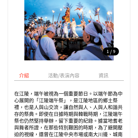
/
1
9
介紹
活動/表演內容
資訊
地圖
在江陵，端午被視為一個重要節日。以端午節為中
心展開的「江陵端午祭」，是江陵地區的鄉土祭
禮，也是人與山交流，讓自然與人、人與人和諧共
存的祭典。即使在日據時期與韓戰時期，江陵端午
祭也仍然堅持舉辦，留下重要的紀錄。據當地耆老
與舞者所證，在那些特別艱困的時期，為了避開壓
迫的視線，還曾在江陵中央市場或南大川邊、城南