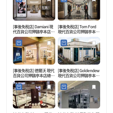
[事後免稅店] Damiani 現
[事後免稅店] Tom Ford
Cor
代百貨公司狎鷗亭本店總
現代百貨公司狎鷗亭本店
리아나
店(다미아니 현대백화점
總店(톰포드 현대백화점
압구정본점)
압구정본점)
[事後免稅店] 德爾沃 現代
[事後免稅店] Goldendew
L CR
百貨公司狎鷗亭本店總店
現代百貨公司狎鷗亭本店
(델보 현대백화점 압구정
總店(골든듀 현대백화점
본점)
압구정본점)