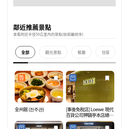
鄰近推薦景點
查看附近半徑50公里內的景點(依距離排序)
全部
觀光景點
餐廳
住宿
全州館 (전주관)
[事後免稅店] Loewe 現代
AMOR
百貨公司狎鷗亭本店總店
레퍼시
(로에베 현대백화점 압구
정본점)