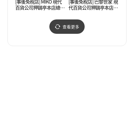
[事後免稅店] MIKO 現代
[事後免稅店] 巴黎世家 現
湖林藝
百貨公司狎鷗亭本店總店
代百貨公司狎鷗亭本店總
(호림
(미꼬 현대백화점 압구정
店(발렌시아가 남성 현대
본점)
백화점 압구정본점)
查看更多