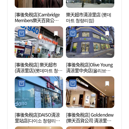
[事後免稅店]Cambridge
樂天超市清涼里店 (롯데
首爾韓
Members樂天百貨公司清
마트 청량리점)
한방진
涼里店(캠브리지멤버스
롯데백화점 청량리점)
[事後免稅店] 樂天超市
[事後免稅店]Olive Young
首爾永
(清涼里店)(롯데마트 청량
清涼里中央店(올리브영
울 영
리점)
청량리중앙점)
숭인원
[事後免稅店]DAISO清涼
[事後免稅店] Goldendew
清溪川
里站店(다이소 청량리역
(樂天百貨公司 清涼里店)
물관)
점)
(골든듀 롯데백화점 청량