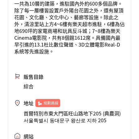
一共為10層的建築，進駐國內外約600多個品牌。
除了每一層樓皆設置戶外陽台花園之外，還有屋頂
花園、文化廳、文化中心、藝廊等設施。除此之
外，清涼里站上方4~6樓有樂天超市進駐，6樓為佔
地690坪的家電商場和玩具反斗城；7~8樓為樂天
Cinema電影院，共有8個館1612席。具備國內最
早引進的13.1杜比數位聲道、3D立體電影Real-D
系統等先進設施。
販售目錄
綜合
地址
規劃路線
首爾特別市東大門區旺山路地下205 (典農洞)
서울특별시 동대문구 왕산로 지하 205
網站