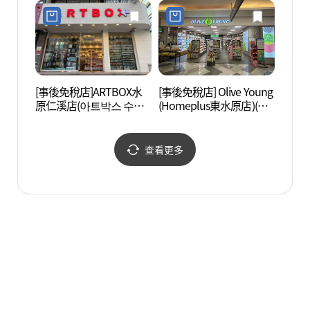
[事後免稅店]ARTBOX水
[事後免稅店] Olive Young
水原鄕
原仁溪店(아트박스 수원
(Homeplus東水原店)(올
인계점)
리브영 홈플러스동수원
점)
查看更多