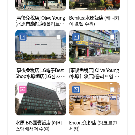
[事後免稅店] Olive Young
Benikea水原飯店 (베니키
水原第
(水原市廳站店)(올리브영
아 호텔 수원)
제1야
수원시청역점)
[事後免稅店]LG電子Best
[事後免稅店] Olive Young
KBS
Shop水原總店(LG전자 베
(水原仁溪店)(올리브영 수
센터)
스트샵 수원본점)
원인계점)
水原IBIS國賓飯店 (이비
Encore免稅店 (앙코르면
八達門
스앰배서더 수원)
세점)