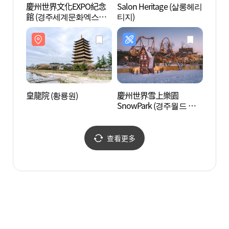
慶州世界文化EXPO紀念
Salon Heritage (살롱헤리
皇龍院
館 (경주세계문화엑스포
티지)
기념관)
皇龍院 (황룡원)
慶州世界雪上樂園
宇洋美
SnowPark (경주월드 스
노우파크)
查看更多