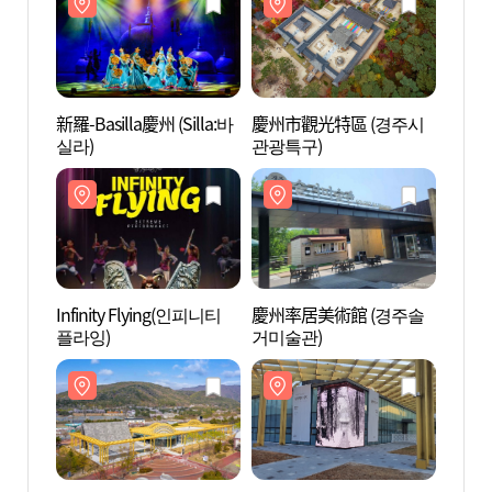
新羅-Basilla慶州 (Silla:바
慶州市觀光特區 (경주시
慶州市
실라)
관광특구)
관광특
Infinity Flying(인피니티
慶州率居美術館 (경주솔
慶州世
플라잉)
거미술관)
館 (
기념관