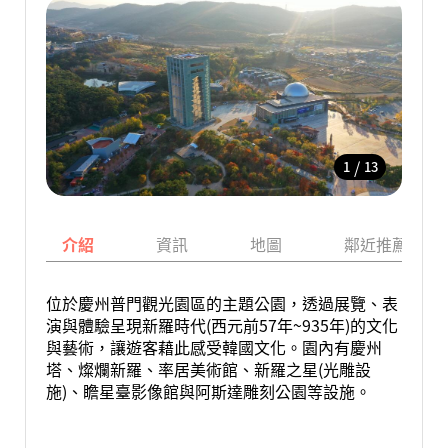
/
1
13
介紹
資訊
地圖
鄰近推薦景點
位於慶州普門觀光園區的主題公園，透過展覽、表
演與體驗呈現新羅時代(西元前57年~935年)的文化
與藝術，讓遊客藉此感受韓國文化。園內有慶州
塔、燦爛新羅、率居美術館、新羅之星(光雕設
施)、瞻星臺影像館與阿斯達雕刻公園等設施。