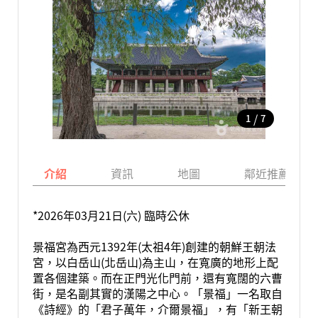
/
1
7
介紹
資訊
地圖
鄰近推薦景點
*2026年03月21日(六) 臨時公休
景福宮為西元1392年(太祖4年)創建的朝鮮王朝法
宮，以白岳山(北岳山)為主山，在寬廣的地形上配
置各個建築。而在正門光化門前，還有寬闊的六曹
街，是名副其實的漢陽之中心。「景福」一名取自
《詩經》的「君子萬年，介爾景福」，有「新王朝