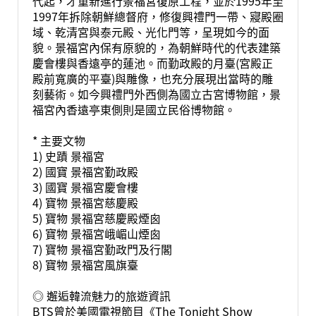
代起，才重新進行景福宮復原工程，並於1995年至
1997年拆除朝鮮總督府，修復興禮門一帶、寢殿圈
域、乾清宮與泰元殿、光化門等，呈現如今的面
貌。景福宮內保有原貌的，為朝鮮時代的代表建築
慶會樓與香遠亭的蓮池。而勤政殿的月臺(宮殿正
殿前寬廣的平臺)與雕像，也充分展現出當時的雕
刻藝術。如今興禮門外西側為國立古宮博物館，景
福宮內香遠亭東側則是國立民俗博物館。
* 主要文物
1) 史蹟 景福宮
2) 國寶 景福宮勤政殿
3) 國寶 景福宮慶會樓
4) 寶物 景福宮慈慶殿
5) 寶物 景福宮慈慶殿煙囪
6) 寶物 景福宮峨嵋山煙囪
7) 寶物 景福宮勤政門及行閣
8) 寶物 景福宮風旗臺
◎ 邂逅韓流魅力的旅遊資訊
BTS曾於美國電視節目《The Tonight Show