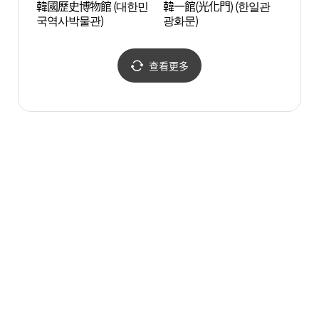
韓國歷史博物館 (대한민
韓一館(光化門) (한일관
大林美
국역사박물관)
광화문)
查看更多