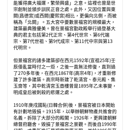
能獲得廣大福運，繁榮興盛」之意。這裡也曾是世
宗創制並頒步訓民正音之處。此外，又因位置與東
闕(昌德宮)或西闕(慶熙宮)相比，更偏向北側，而被
稱為「北闕」。五大宮中要數景福宮的規模最大，
建築最典雅優美。曾在景福宮勤政殿舉行過登基大
典的君主包括第2代正宗、第4代世宗、第6代端
宗、第7代世祖、第9代成宗、第11代中宗與第13
代明宗。
但景福宮的諸多建築卻在西元1592年(宣祖25年)壬
辰倭亂當時付之一炬，之後一直無法修復，直到過
了270多年後，在西元1867年(高宗4年)，才重新修
建了許多建築。高宗時新建了乾清宮、泰元殿、集
玉齋等，其中乾清宮玉壺樓曾是1895年乙未事變，
明成皇后被刺殺的悲運之處。
1910年庚戌國恥(日韓合併)後，景福宮被日本開始
有計劃地毁損。1915年，以舉辦朝鮮物產共進會的
名義，拆除了大部分的殿閣。1926年，更興建朝鮮
總督府廳舍，毁損了景福宮之景觀。而後自1990年