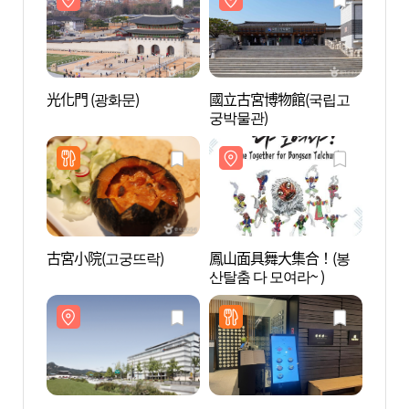
光化門 (광화문)
國立古宮博物館(국립고
韓國歷
궁박물관)
국역사
古宮小院(고궁뜨락)
鳳山面具舞大集合！(봉
錦湖美
산탈춤 다 모여라~ )