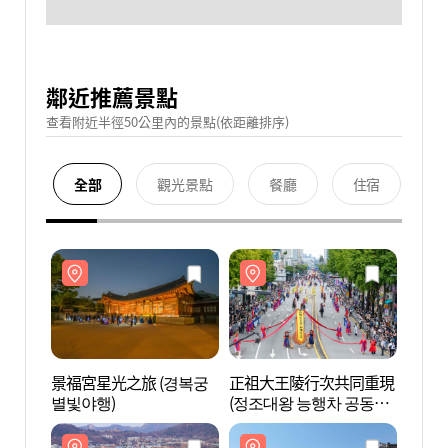
鄰近推薦景點
查看附近半徑50公里內的景點(依距離排序)
全部
觀光景點
餐廳
住宿
景福宮星光之旅 (경복궁
正祖大王陵行次共同重現
光化門
별빛야행)
(정조대왕 능행차 공동재
현)