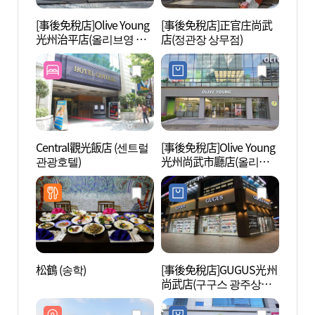
[事後免稅店]Olive Young
[事後免稅店]正官庄尚武
5.18
光州治平店(올리브영 광
店(정관장 상무점)
공원)
주치평점)
Central觀光飯店 (센트럴
[事後免稅店]Olive Young
光州
관광호텔)
光州尚武市廳店(올리브
Haed
영 광주상무시청점)
지파크
松鶴 (송학)
[事後免稅店]GUGUS光州
金大中
尚武店(구구스 광주상무
컨벤션
점)