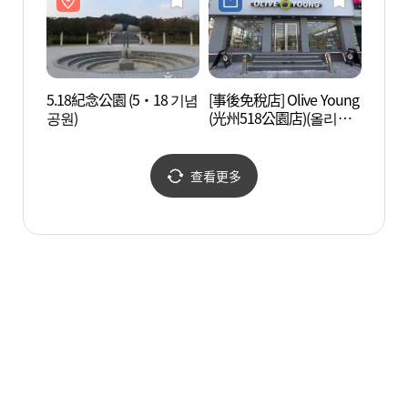
5.18紀念公園 (5·18 기념
[事後免稅店] Olive Young
榮山江
공원)
(光州518公園店)(올리브
자전거
영 광주518공원점)
查看更多