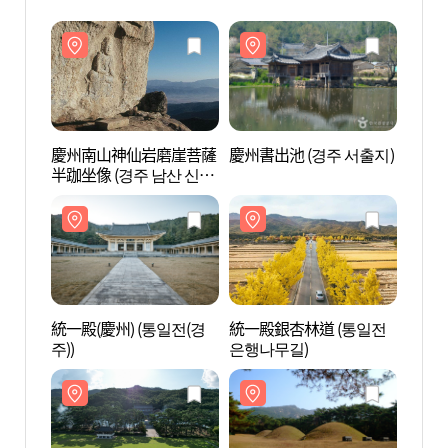
慶州南山神仙岩磨崖菩薩
慶州書出池 (경주 서출지)
慶州
半跏坐像 (경주 남산 신선
半跏坐
암 마애보살반가상)
암 마
統一殿(慶州) (통일전(경
統一殿銀杏林道 (통일전
統一殿
주))
은행나무길)
주))