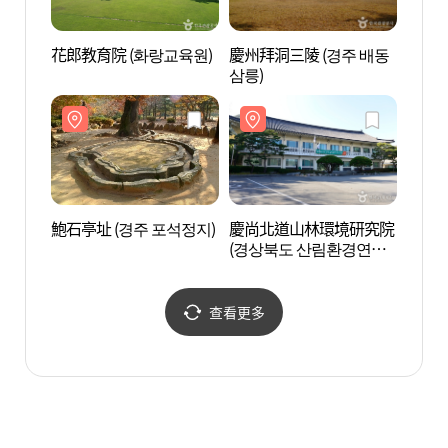
花郎教育院 (화랑교육원)
慶州拜洞三陵 (경주 배동
花郎教
삼릉)
鮑石亭址 (경주 포석정지)
慶尚北道山林環境研究院
鮑石亭
(경상북도 산림환경연구
원)
查看更多