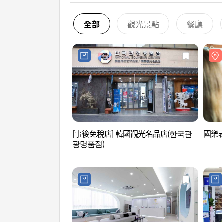
全部
觀光景點
餐廳
[事後免稅店] 韓國觀光名品店(한국관
國樂
광명품점)