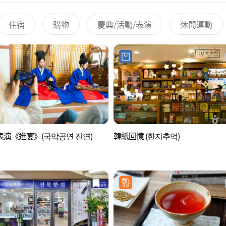
住宿
購物
慶典/活動/表演
休閒運動
表演《進宴》(국악공연 진연)
韓紙回憶 (한지추억)