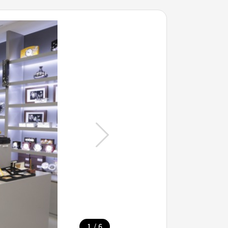
/
1
6