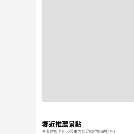
鄰近推薦景點
查看附近半徑50公里內的景點(依距離排序)