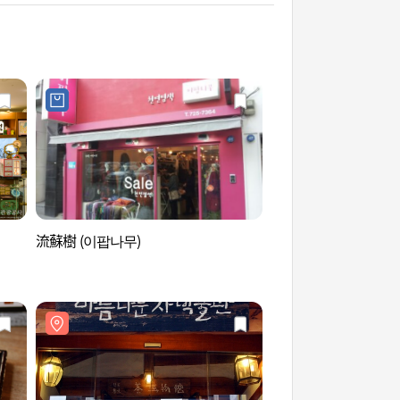
流蘇樹 (이팝나무)
美麗茶博物館 (아름