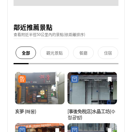
鄰近推薦景點
查看附近半徑50公里內的景點(依距離排序)
全部
觀光景點
餐廳
住宿
亥夢 (해몽)
[事後免稅店]水晶工坊(수
仁寺洞
정공방)
화의 