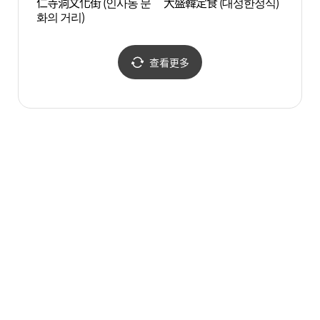
仁寺洞文化街 (인사동 문
大盛韓定食 (대성한정식)
塔骨公
화의 거리)
查看更多