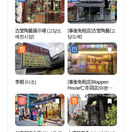
古堂陶藝展示場 (고당도
[事後免稅店]古堂陶藝(고
首爾
예전시장)
당도예)
(서울
리)
李朝 (이조)
[事後免稅店]Wappen
愛來
House仁寺洞店(와펜하우
館) 
스 인사동점)
(인사