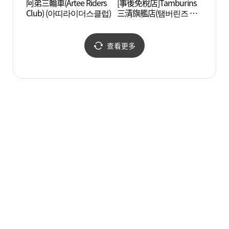
阿弟三輪車(Artee Riders
[事後免稅店]Tamburins
世界首
Club) (아띠라이더스클럽)
三清旗艦店(탬버린즈 삼
신구박
청 플래그십스토어)
查看更多