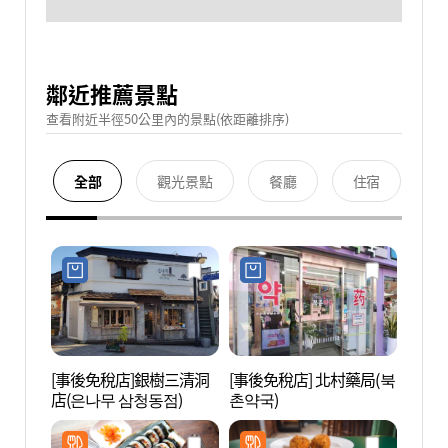
鄰近推薦景點
查看附近半徑50公里內的景點(依距離排序)
全部
觀光景點
餐廳
住宿
[事後免稅店]銀樹三清洞
[事後免稅店] 北村藥局(북
Art 
店(은나무 삼청동점)
촌약국)
링크)