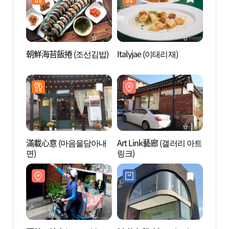
朝鮮海苔飯捲 (조선김밥)
Italyjae (이태리재)
北村韓
촌한옥
滿載心意 (마음을담아내
Art Link藝廊 (갤러리 아트
Arom
면)
링크)