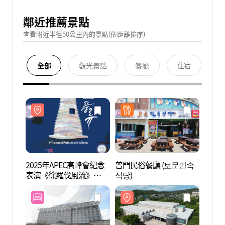
鄰近推薦景點
查看附近半徑50公里內的景點(依距離排序)
全部
觀光景點
餐廳
住宿
2025年APEC高峰會紀念
普門民俗餐廳 (보문민속
宇洋美
表演《徐羅伐風流》
식당)
(2025년 APEC 정상회의
기념공연 )