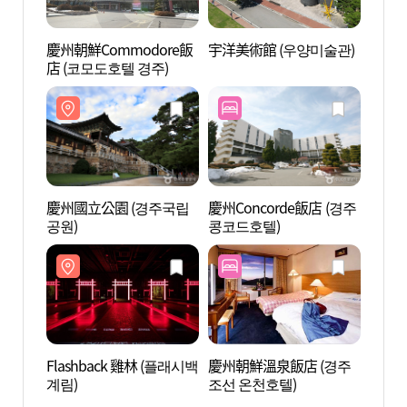
慶州朝鮮Commodore飯
宇洋美術館 (우양미술관)
Flas
店 (코모도호텔 경주)
계림)
慶州國立公園 (경주국립
慶州Concorde飯店 (경주
慶州世
공원)
콩코드호텔)
주월드
Flashback 雞林 (플래시백
慶州朝鮮溫泉飯店 (경주
慶州率
계림)
조선 온천호텔)
거미술