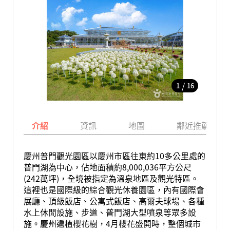
/
1
16
介紹
資訊
地圖
鄰近推薦景點
慶州普門觀光園區以慶州市區往東約10多公里處的
普門湖為中心，佔地面積約8,000,036平方公尺
(242萬坪)，全境被指定為溫泉地區及觀光特區。
這裡也是國際級的綜合觀光休養園區，內有國際會
展廳、頂級飯店、公寓式飯店、高爾夫球場、各種
水上休閒設施、步道、普門湖大型噴泉等眾多設
施。慶州遍植櫻花樹，4月櫻花盛開時，整個城市