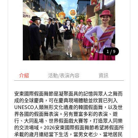
/
1
9
介紹
活動/表演內容
資訊
地圖
安東國際假面舞節是凝聚面具的記憶與眾人之舞而
成的全球慶典，可在慶典現場體驗並欣賞已列入
UNESCO人類無形文化遺產的韓國假面舞，以及世
界各國的假面舞表演。另有豐富多彩的表演、遊
行、大同亂場、世界假面戲大賽等，打造眾人同樂
的交流場域。2026安東國際假面舞節希望將假面所
承載的歲月連結當下生活，當男女老少、當地居民