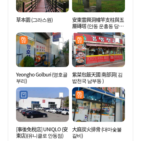
草本園 (그라스원)
安東雲興洞幢竿支柱與五
草本園
層磚塔 (안동 운흥동 당간
지주와 오층전탑)
Yeongho Golburi (영호골
紫菜包飯天國 南部洞( 김
安東市
부리)
밥천국 남부동 )
장 찜
[事後免稅店] UNIQLO (安
大麻炭火排骨 (대마숯불
新世洞
東店)(유니클로 안동점)
갈비)
화마을