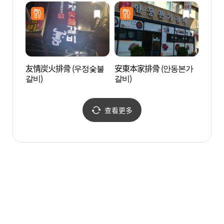
友情炭火排骨 (우정숯불
安東本家排骨 (안동본가
新世
갈비)
갈비)
查看更多