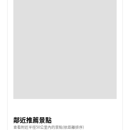
鄰近推薦景點
查看附近半徑50公里內的景點(依距離排序)