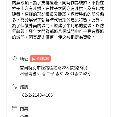
的廡殿頂。為了支撐屋簷，同時作為裝飾，不僅在
柱子上方有斗拱，在柱子之間亦有斗拱，為多包式
建築。這樣的形態細長又脆弱，過度裝飾的部分偏
多，充分展現了朝鮮時代後期的建築特徵。此外，
為了保護外面的城門，還建了半月形的甕城，以防
禦敵襲。興仁之門為都城八個城門中唯一具有甕城
的城門，因其歷史價值，使之被指定為寶物。
地址
規劃路線
首爾特別市鐘路區鐘路288 (鐘路6街)
서울특별시 종로구 종로 288 (종로6가)
諮詢
+82-2-2148-4166
門票
免費