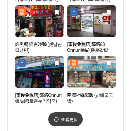
라운지 JW메리어트동대
엘티스테이크（JW메리
문스퀘어서울)
어트동대문스퀘어서울))
許黑鴨 延吉冷麵 (옛날연
[事後免稅店]鐘路88
東大門
길냉면)
Onnuri藥局(종로팔팔온
대문
누리약국)
[事後免稅店]鐘路Onnuri
南海牡蠣湯飯 (남해굴국
東大門
藥局(종로온누리약국)
밥)
문 문
查看更多