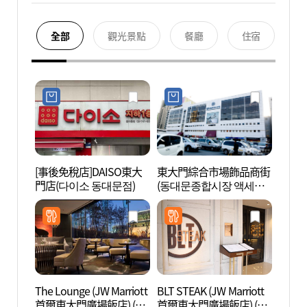
全部
觀光景點
餐廳
住宿
[事後免稅店]DAISO東大
東大門綜合市場飾品商街
漢陽
門店(다이소 동대문점)
(동대문종합시장 액세서
성박물
리상가)
The Lounge (JW Marriott
BLT STEAK (JW Marriott
首爾東
首爾東大門廣場飯店) (더
首爾東大門廣場飯店) (비
울 동