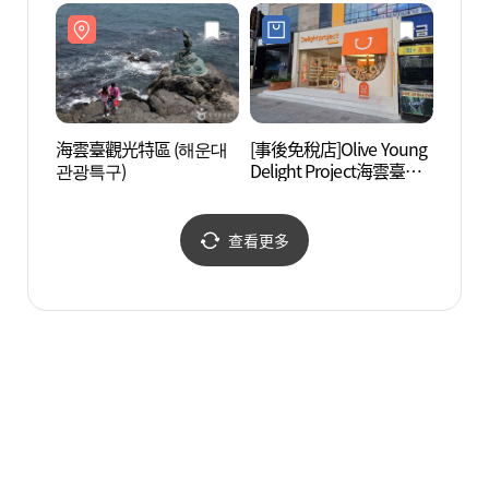
海雲臺觀光特區 (해운대
[事後免稅店]Olive Young
釜山X 
관광특구)
Delight Project海雲臺店
더스카
(올리브영 딜라이트 프로
젝트 해운대점)
查看更多