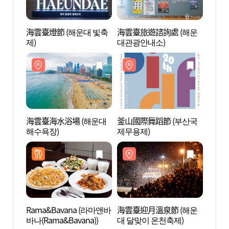
海雲臺燈節 (해운대 빛축
海雲臺旅遊諮詢處 (해운
海雲臺
제)
대관광안내소)
대관광
海雲臺海水浴場 (해운대
釜山國際舞蹈節 (부산국
海雲臺
해수욕장)
제무용제)
관광특
Rama&Bavana (라마앤바
海雲臺迎月溫泉節 (해운
海洋S
바나(Rama&Bavana))
대 달맞이 온천축제)
씨메르