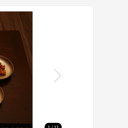
/
1
12