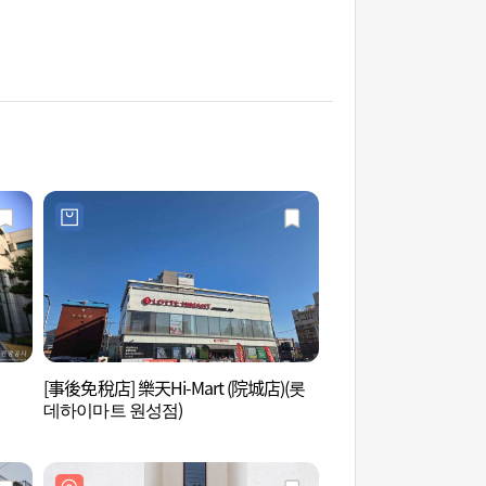
[事後免稅店] 樂天Hi-Mart (院城店)(롯
郵政博物館 (우정박
데하이마트 원성점)