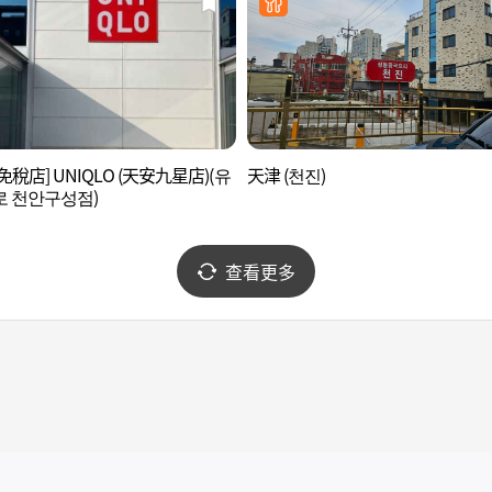
免稅店] UNIQLO (天安九星店)(유
天津 (천진)
 천안구성점)
查看更多