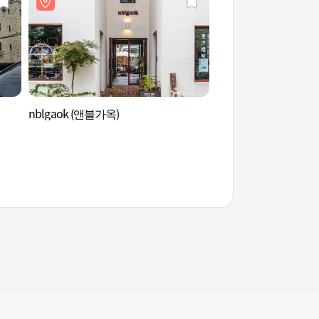
nblgaok (앤블가옥)
覺願寺 (각원사)