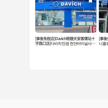
[事後免稅店]Davich眼鏡天安客運站十
[事後
字路口店(다비치안경 천안터미널사거
니클로
리점)