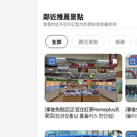
鄰近推薦景點
查看附近半徑50公里內的景點(依距離排序)
全部
觀光景點
餐廳
[事後免稅店]正官庄紅蔘Homeplus天
[事後
安店(정관장홍삼 홈플러스 천안점)
(올리