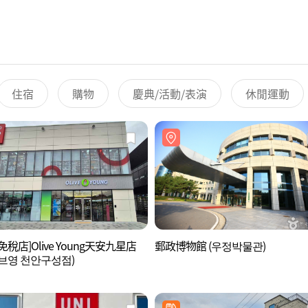
住宿
購物
慶典/活動/表演
休閒運動
免稅店]Olive Young天安九星店
郵政博物館 (우정박물관)
브영 천안구성점)