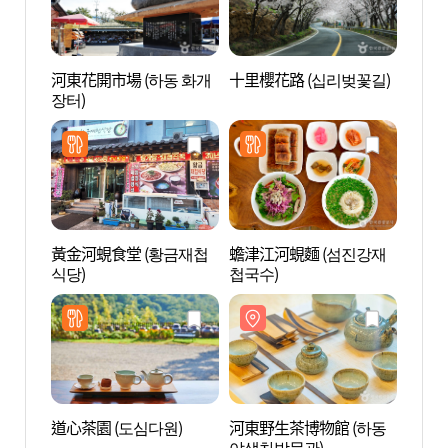
河東花開市場 (하동 화개
十里櫻花路 (십리벚꽃길)
十里櫻
장터)
黃金河蜆食堂 (황금재첩
蟾津江河蜆麵 (섬진강재
佛日瀑
식당)
첩국수)
道心茶園 (도심다원)
河東野生茶博物館 (하동
姑蘇
야생차박물관)