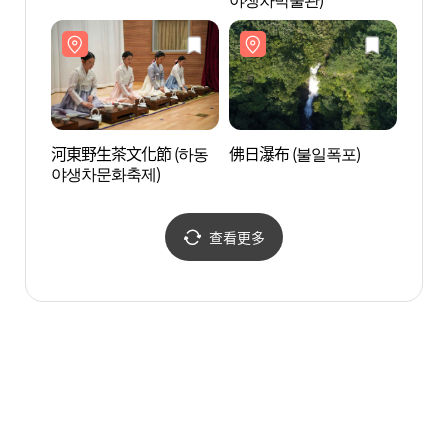
河東野生茶文化節 (하동
佛日瀑布 (불일폭포)
智異山
야생차문화축제)
리산국
查看更多