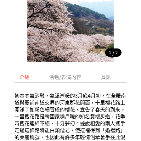
/
1
2
介紹
活動/表演內容
資訊
地圖
初春寒氣消融，氣溫漸暖的3月底4月初，在全羅南
道與慶尚南道交界的河東郡花開面，十里櫻花路上
開滿了如粉色細雪般的櫻花，宣告了春天的到來。
十里櫻花路是韓國家喻戶曉的知名賞櫻步道，花季
時櫻花連綿不絕，十分夢幻。據說相愛的兩人攜手
走過這條路將能白頭偕老，使這裡得到「婚禮路」
的美麗稱號，也因此有許多年輕情侶牽著手在此漫