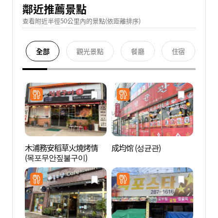
鄰近推薦景點
查看附近半徑50公里內的景點(依距離排序)
全部
觀光景點
餐廳
住宿
木浦務安稻草火燒烤情
成均馆 (성균관)
海上水
(목포무안짚불구이)
다분수