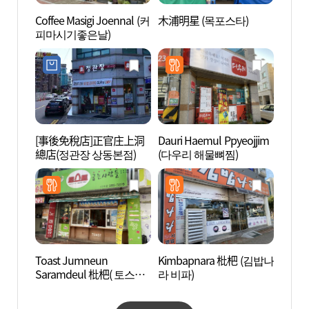
Coffee Masigi Joennal (커
木浦明星 (목포스타)
笠岩文
피마시기좋은날)
타운)
[事後免稅店]正官庄上洞
Dauri Haemul Ppyeojjim
木浦和
總店(정관장 상동본점)
(다우리 해물뼈찜)
광장)
Toast Jumneun
Kimbapnara 枇杷 (김밥나
國立
Saramdeul 枇杷( 토스트
라 비파)
(국립
굽는사람들 비파 )