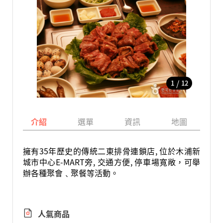
/
1
12
介紹
選單
資訊
地圖
擁有35年歷史的傳統二東排骨連鎖店, 位於木浦新
城市中心E-MART旁, 交通方便, 停車場寬敞，可舉
辦各種聚會﹑聚餐等活動。
人氣商品