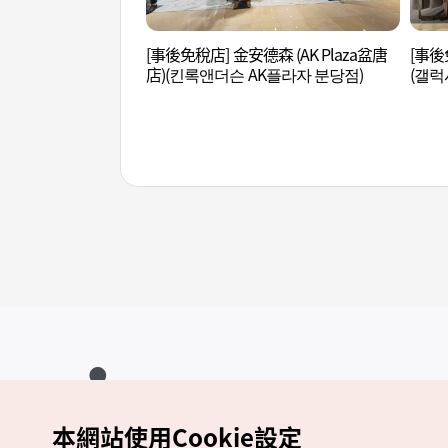
[事後免稅店] 金安德森 (AK Plaza盆唐
[事後免
店)(킨록앤더슨 AK플라자 분당점)
(갤럭
本網站使用Cookie設定
Copyrights (c) 韓國觀光公社版權所有