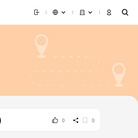
)
0
0