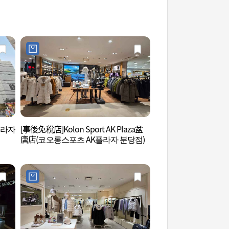
플라자
[事後免稅店]Kolon Sport AK Plaza盆
城南市露天表演場 (
唐店(코오롱스포츠 AK플라자 분당점)
장)