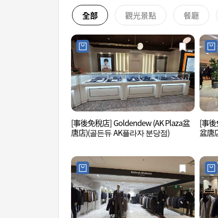
全部
觀光景點
餐廳
[事後免稅店] Goldendew (AK Plaza盆
[事後免稅
唐店)(골든듀 AK플라자 분당점)
盆唐店
자 분