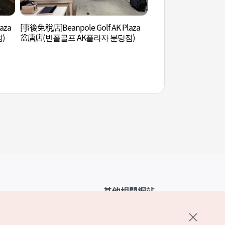
aza
[事後免稅店]Beanpole Golf AK Plaza
寶亭洞咖啡街 (보정
)
盆唐店(빈폴골프 AK플라자 분당점)
其他相關網站
韓國觀光公社介紹