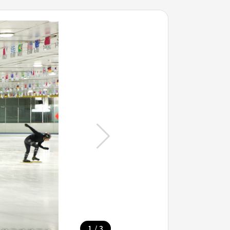
/
1
3