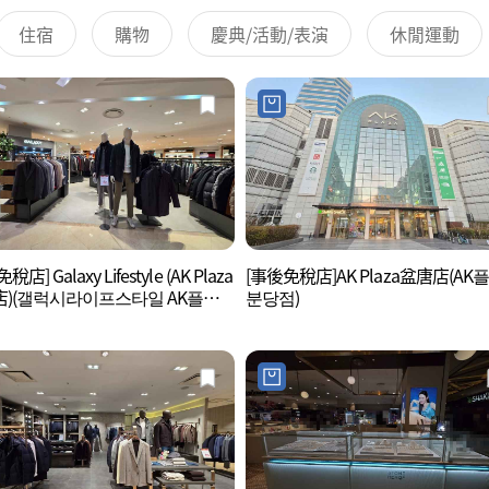
住宿
購物
慶典/活動/表演
休閒運動
店] Galaxy Lifestyle (AK Plaza
[事後免稅店]AK Plaza盆唐店(AK
)(갤럭시라이프스타일 AK플라
분당점)
당점)