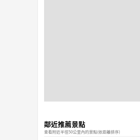
鄰近推薦景點
查看附近半徑50公里內的景點(依距離排序)