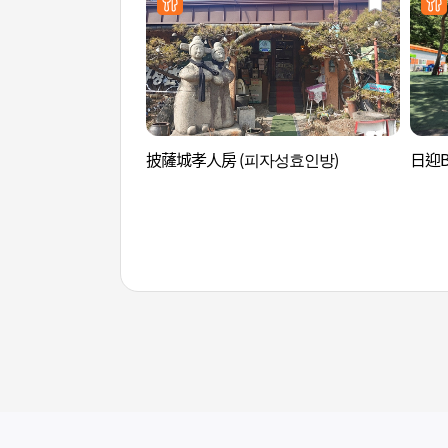
披薩城孝人房 (피자성효인방)
日迎B