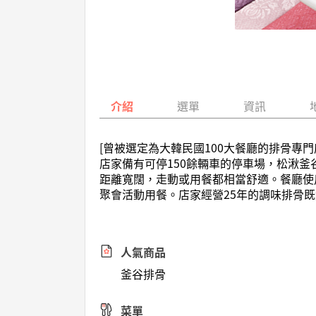
介紹
選單
資訊
[曾被選定為大韓民國100大餐廳的排骨專門
店家備有可停150餘輛車的停車場，松湫釜
距離寬闊，走動或用餐都相當舒適。餐廳使
聚會活動用餐。店家經營25年的調味排骨
人氣商品
釜谷排骨
菜單