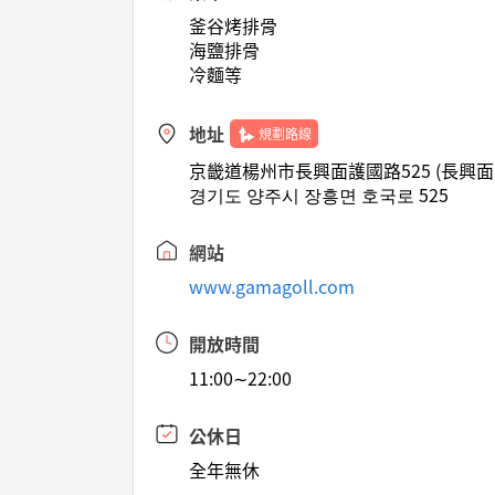
釜谷烤排骨
海鹽排骨
冷麵等
地址
規劃路線
京畿道楊州市長興面護國路525 (長興面
경기도 양주시 장흥면 호국로 525
網站
www.gamagoll.com
開放時間
11:00∼22:00
公休日
全年無休