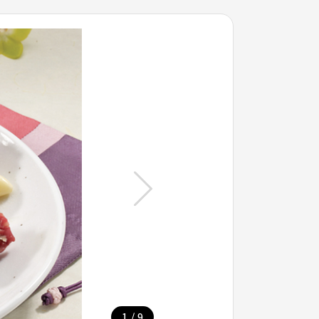
/
1
9