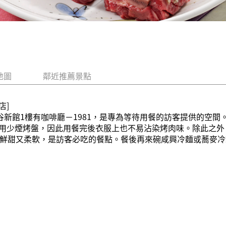
地圖
鄰近推薦景點
店]
谷新館1樓有咖啡廳－1981，是專為等待用餐的訪客提供的空間
用少煙烤盤，因此用餐完後衣服上也不易沾染烤肉味。除此之外
既鮮甜又柔軟，是訪客必吃的餐點。餐後再來碗咸興冷麵或蕎麥