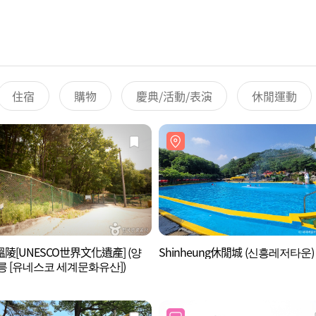
住宿
購物
慶典/活動/表演
休閒運動
陵[UNESCO世界文化遺產] (양
Shinheung休閒城 (신흥레저타운)
릉 [유네스코 세계문화유산])