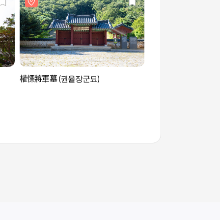
權慄將軍墓 (권율장군묘)
長興炭窯汗蒸幕 (장흥