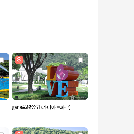
gana藝術公園 (가나아트파크)
楊州溫陵[UNESCO
주 온릉 [유네스코 