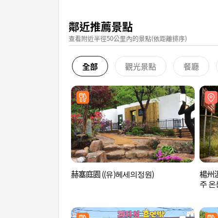
鄰近推薦景點
查看附近半徑50公里內的景點(依距離排序)
全部
觀光景點
餐廳
赫塞庭園 ((유)헤세의정원)
楊州溫
주 온