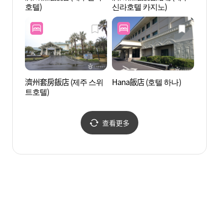
호텔)
신라호텔 카지노)
물원)
濟州套房飯店 (제주 스위
Hana飯店 (호텔 하나)
愛來魔
트호텔)
中文館
다 (
查看更多