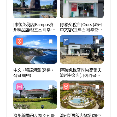
[事後免稅店]Kampos濟
[事後免稅店] Crocs (濟州
中文·
州精品店(캄포스 제주 부
中文店)(크록스 제주중문
색달 
티크)
점)
中文·穡達海邊 (중문·
[事後免稅店]Nike高爾夫
巧克力
색달 해변)
濟州中文店(나이키골프
제주중문점)
濟州新羅飯店 (제주신라
濟州新羅飯店賭場 (제주
如美地