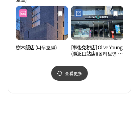
樹木飯店 (나무호텔)
[事後免稅店] Olive Young
廣渡口
(廣渡口站店)(올리브영 광
한강공
나루역점)
查看更多