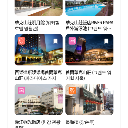
華克山莊明月館 (워커힐
華克山莊飯店RIVER PARK
百樂
호텔 명월관)
戶外游泳池 (그랜드 워커
山莊 
힐 리버파크(야외수영장))
워커힐
百樂達斯娛樂場首爾華克
首爾華克山莊 (그랜드 워
YES24
山莊 (파라다이스 카지노
커힐 서울)
라이브
워커힐)
漢江觀光飯店 (한강 관광
長順樓 (장순루)
廣津橋
호텔)