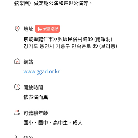
弦樂團）做定期公演和巡迴公演等。
地址
規劃路線
京畿道龍仁市器興區民俗村路89 (甫羅洞)
경기도 용인시 기흥구 민속촌로 89 (보라동)
網站
www.ggad.or.kr
開放時間
依表演而異
可體驗年齡
國小、國中、高中生、成人