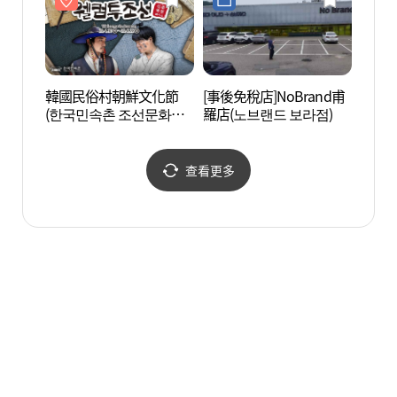
韓國民俗村朝鮮文化節
[事後免稅店]NoBrand甫
利瑛美
(한국민속촌 조선문화축
羅店(노브랜드 보라점)
제 웰컴투조선)
查看更多