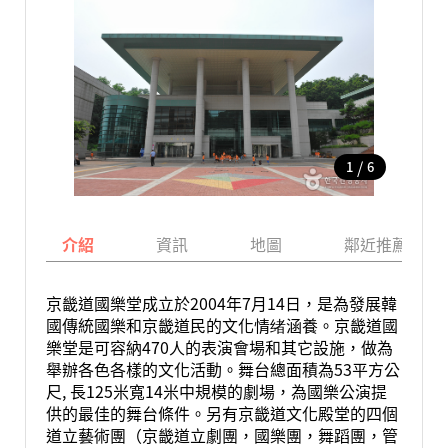
/
1
6
介紹
資訊
地圖
鄰近推薦景點
京畿道國樂堂成立於2004年7月14日，是為發展韓
國傳統國樂和京畿道民的文化情绪涵養。京畿道國
樂堂是可容納470人的表演會場和其它設施，做為
舉辦各色各樣的文化活動。舞台總面積為53平方公
尺, 長125米寬14米中規模的劇場，為國樂公演提
供的最佳的舞台條件。另有京畿道文化殿堂的四個
道立藝術團（京畿道立劇團，國樂團，舞蹈團，管