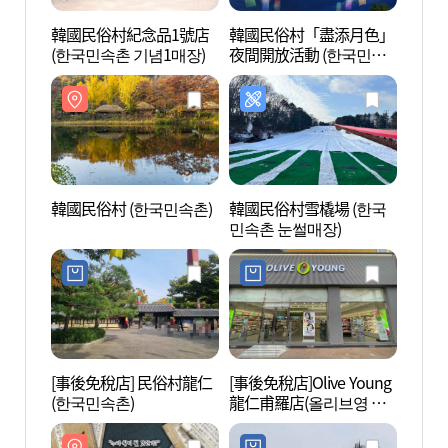
韓國民俗村紀念品1號店
韓國民俗村「盡添月色」
韓國民
(한국민속촌 기념1매장)
夜間開放活動 (한국민속
촌 야간개장 달빛을 더하
다)
韓國民俗村 (한국민속촌)
韓國民俗村雪橇場 (한국
京畿道
민속촌 눈썰매장)
물관)
[事後免稅店] 民俗村龍仁
[事後免稅店]Olive Young
Zien
(한국민속촌)
龍仁甫羅店(올리브영 용
스페이
인보라점)