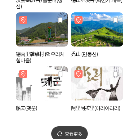
선)
선)
德雨里體驗村 (덕우리체
禿山 (민둥산)
德雨里
험마을)
험마을
船夫(뗏꾼)
阿里阿拉里(아리아라리)
旌善阿
아리랑
查看更多