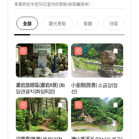
查看附近半徑50公里內的景點(依距離排序)
全部
觀光景點
餐廳
住宿
畫岩旅遊區(畫岩8景) (화
小金剛(旌善) 소금강(정
畫岩旅
암관광지(화암8경))
선)
암관광
沒雲臺(旌善) 몰운대(정
德山基溪谷 (덕산기 계곡)
沒雲臺