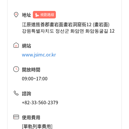
地址
規劃路線
江原道旌善郡畫岩面畫岩洞窟街12 (畫岩面)
강원특별자치도 정선군 화암면 화암동굴길 12
網站
www.jsimc.or.kr
開放時間
09:00~17:00
諮詢
+82-33-560-2379
使用費用
[單軌列車費用]