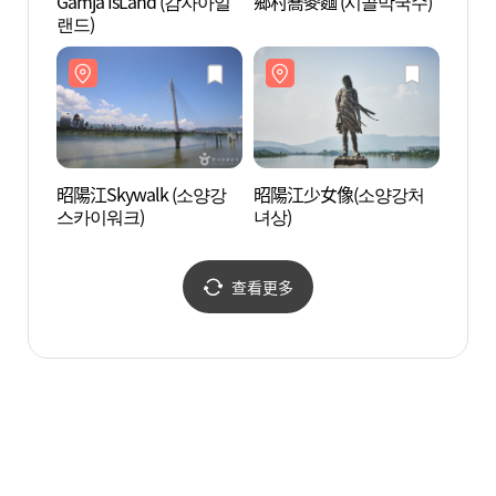
Gamja IsLand (감자아일
鄉村蕎麥麵 (시골막국수)
春川大
랜드)
昭陽江Skywalk (소양강
昭陽江少女像(소양강처
春川動
스카이워크)
녀상)
니메
查看更多