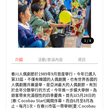
/
1
8
介紹
活動/表演內容
資訊
地圖
春川人偶劇節於1989年9月首度舉行，今年已邁入
第33屆，不僅有韓國的人偶劇團，也有世界各國的
人偶劇團共襄盛舉，是亞洲最大的人偶劇節。有別
於去年分散舉行的方式，今年進一步擴大舉辦，為
遊客帶來充滿個性的四季慶典。首先以5月28日的
[春:Ｃocobau Start]揭開序幕。而自6月至8月為
止，每月1次，在春川市區一帶舉辦[夏:Ｃocobau