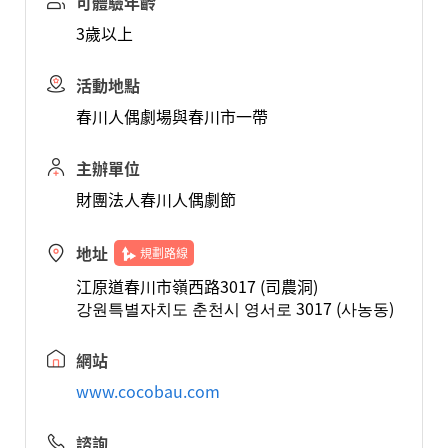
可體驗年齡
3歲以上
活動地點
春川人偶劇場與春川市一帶
主辦單位
財團法人春川人偶劇節
地址
規劃路線
江原道春川市嶺西路3017 (司農洞)
강원특별자치도 춘천시 영서로 3017 (사농동)
網站
www.cocobau.com
諮詢