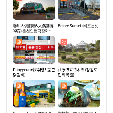
春川人偶劇場&人偶劇博
Before Sunset (비포선셋)
春川
物館 (춘천인형극장&인형
物館 
극박물관)
극박물
Dunggeun辣炒雞排 (둥근
江原道立花木園 (강원도
昭陽江
닭갈비)
립화목원)
스카이