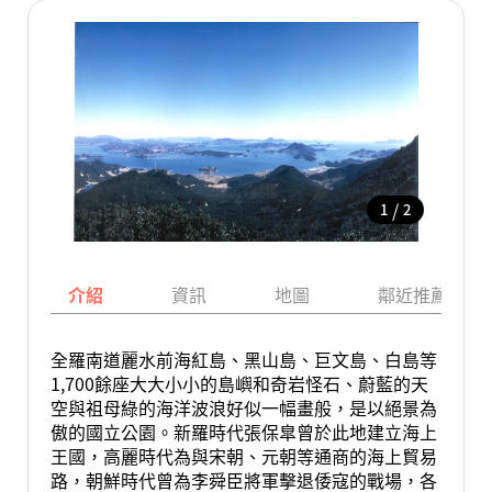
/
1
2
介紹
資訊
地圖
鄰近推薦景點
全羅南道麗水前海紅島、黑山島、巨文島、白島等
1,700餘座大大小小的島嶼和奇岩怪石、蔚藍的天
空與祖母綠的海洋波浪好似一幅畫般，是以絕景為
傲的國立公園。新羅時代張保皐曾於此地建立海上
王國，高麗時代為與宋朝、元朝等通商的海上貿易
路，朝鮮時代曾為李舜臣將軍擊退倭寇的戰場，各