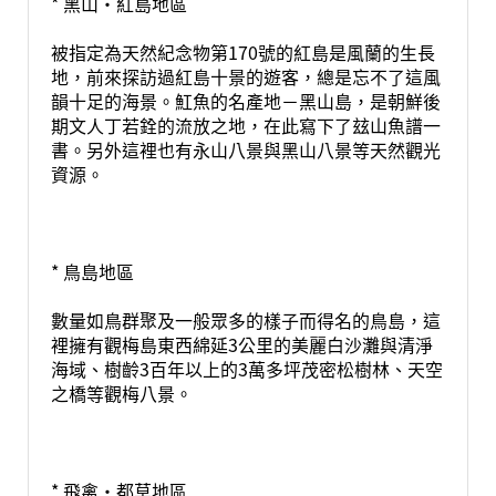
* 黑山·紅島地區
被指定為天然紀念物第170號的紅島是風蘭的生長
地，前來探訪過紅島十景的遊客，總是忘不了這風
韻十足的海景。魟魚的名產地－黑山島，是朝鮮後
期文人丁若銓的流放之地，在此寫下了玆山魚譜一
書。另外這裡也有永山八景與黑山八景等天然觀光
資源。
* 鳥島地區
數量如鳥群聚及一般眾多的樣子而得名的鳥島，這
裡擁有觀梅島東西綿延3公里的美麗白沙灘與清淨
海域、樹齡3百年以上的3萬多坪茂密松樹林、天空
之橋等觀梅八景。
* 飛禽·都草地區