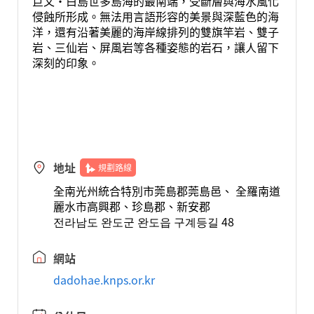
巨文·白島世多島海的最南端，受斷層與海水風化
侵蝕所形成。無法用言語形容的美景與深藍色的海
洋，還有沿著美麗的海岸線排列的雙旗竿岩、雙子
岩、三仙岩、屏風岩等各種姿態的岩石，讓人留下
深刻的印象。
地址
規劃路線
全南光州統合特別市莞島郡莞島邑、 全羅南道
麗水市高興郡、珍島郡、新安郡
전라남도 완도군 완도읍 구계등길 48
網站
dadohae.knps.or.kr