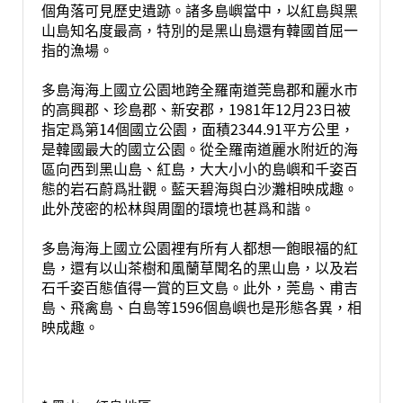
個角落可見歷史遺跡。諸多島嶼當中，以紅島與黑
山島知名度最高，特別的是黑山島還有韓國首屈一
指的漁場。
多島海海上國立公園地跨全羅南道莞島郡和麗水市
的高興郡、珍島郡、新安郡，1981年12月23日被
指定爲第14個國立公園，面積2344.91平方公里，
是韓國最大的國立公園。從全羅南道麗水附近的海
區向西到黑山島、紅島，大大小小的島嶼和千姿百
態的岩石蔚爲壯觀。藍天碧海與白沙灘相映成趣。
此外茂密的松林與周圍的環境也甚爲和諧。
多島海海上國立公園裡有所有人都想一飽眼福的紅
島，還有以山茶樹和風蘭草聞名的黑山島，以及岩
石千姿百態值得一賞的巨文島。此外，莞島、甫吉
島、飛禽島、白島等1596個島嶼也是形態各異，相
映成趣。