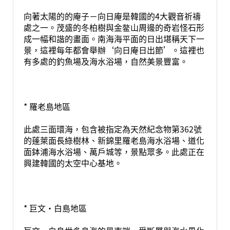
向著太陽的的庵子－向日庵是韓國的4大觀音祈禱
處之一。茂盛的冬柏樹與金鳌山周邊的奇岩怪石形
成一幅和諧的畫面。南海海平面的日出堪稱天下一
景，這裡每年都會舉辦‘向日庵日出節’。這裡也
有多處的釣魚場及海水浴場，自然美景豐富。
* 羅老島地區
此處三面環海，包含被指定為天然紀念物第362號
的蓬萊面長綠樹林、新錦里羅老島海水浴場、道化
面鉢浦海水浴場、萬戶城等，景點眾多。此處正在
興建韓國的太空中心基地。
* 巨文·白島地區