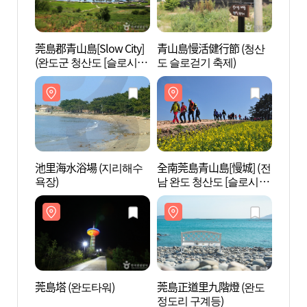
莞島郡青山島[Slow City]
青山島慢活健行節 (청산
莞島郡青
(완도군 청산도 [슬로시
도 슬로걷기 축제)
(완도
티])
티])
池里海水浴場 (지리해수
全南莞島青山島[慢城] (전
全南莞
욕장)
남 완도 청산도 [슬로시
남 완
티])
티])
莞島塔 (완도타워)
莞島正道里九階燈 (완도
莞島正
정도리 구계등)
정도리