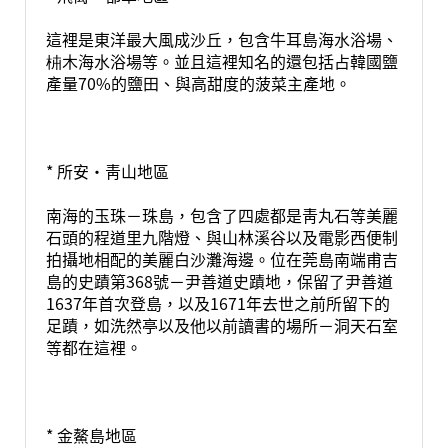
這裡是東洋最大風成沙丘，包含牛耳島海水浴場、
枾木海水浴場等。並且這裡知名的還包括占韓國鹽
產量70%的鹽田、與高甜度的菠菜主產地。
* 所安·靑山地區
南海的玉珠－珠島，包含了四處都是靑丸石等美麗
石頭的程道里九階燈、與山林溪谷以及電影西便制
拍攝地相配的美麗白沙灘海邊。位在莞島南端甫吉
島的史蹟第368號－尹善道史蹟地，保留了尹善道
1637年首次登島，以及1671年去世之前所留下的
足蹟，如洗然亭以及他以前讀書的場所－洞天石室
等都在這裡。
* 金鰲島地區