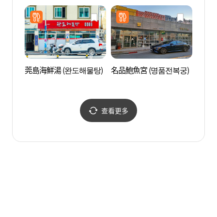
莞島海鮮湯 (완도해물탕)
名品鮑魚宮 (명품전복궁)
所安島
查看更多