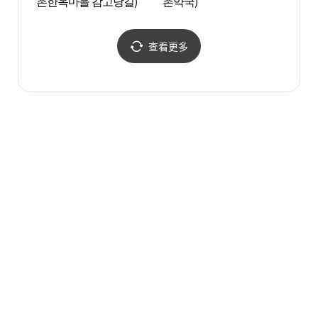
촌한옥마을 감고당길)
촌약국)
查看更多