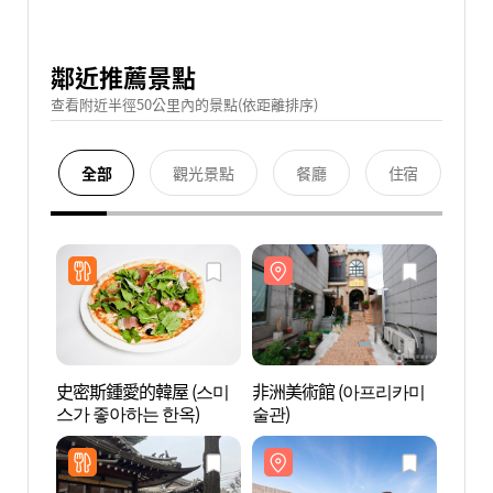
鄰近推薦景點
查看附近半徑50公里內的景點(依距離排序)
全部
觀光景點
餐廳
住宿
史密斯鍾愛的韓屋 (스미
非洲美術館 (아프리카미
非洲美
스가 좋아하는 한옥)
술관)
술관)