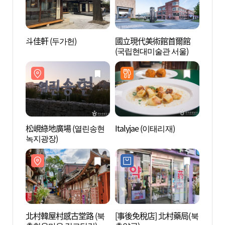
斗佳軒 (두가헌)
國立現代美術館首爾館
松峴綠
(국립현대미술관 서울)
녹지광
松峴綠地廣場 (열린송현
Italyjae (이태리재)
Art 
녹지광장)
링크)
北村韓屋村感古堂路 (북
[事後免稅店] 北村藥局(북
光化門