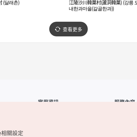
 (달래촌)
江陵沙川韓菓村(蘆洞韓菓) (강릉 
내한과마을(갈골한과))
查看更多
實用資訊
服務內容
韓國觀光公社APP
服務條款
1330韓國旅遊諮詢翻譯熱線
FAQ
e相關設定
韓國旅遊地圖
個人資訊保