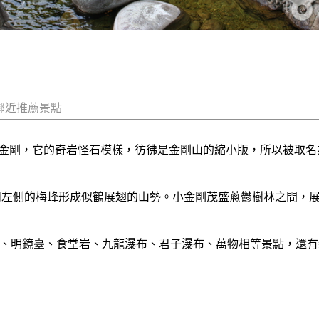
鄰近推薦景點
金剛，它的奇岩怪石模樣，彷彿是金剛山的縮小版，所以被取名
峰，和左側的梅峰形成似鶴展翅的山勢。小金剛茂盛蔥鬱樹林之間，
沼、明鏡臺、食堂岩、九龍瀑布、君子瀑布、萬物相等景點，還