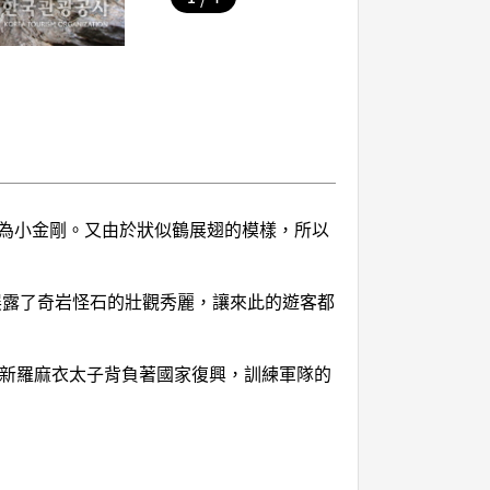
為小金剛。又由於狀似鶴展翅的模樣，所以
展露了奇岩怪石的壯觀秀麗，讓來此的遊客都
有新羅麻衣太子背負著國家復興，訓練軍隊的