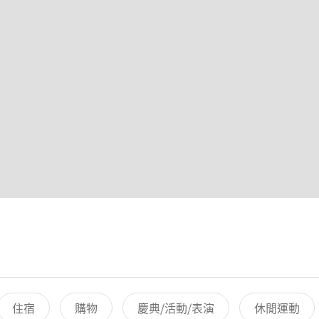
住宿
購物
慶典/活動/表演
休閒運動