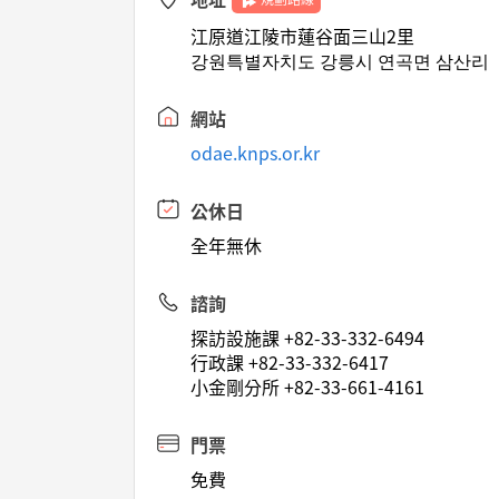
江原道江陵市蓮谷面三山2里
강원특별자치도 강릉시 연곡면 삼산리
網站
odae.knps.or.kr
公休日
全年無休
諮詢
探訪設施課 +82-33-332-6494
行政課 +82-33-332-6417
小金剛分所 +82-33-661-4161
門票
免費