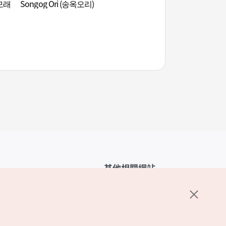
모래
Songog Ori (송옥오리)
大關嶺雪花村 (대관령
其他相關網站
韓國觀光公社介紹
K-Mice
護政策