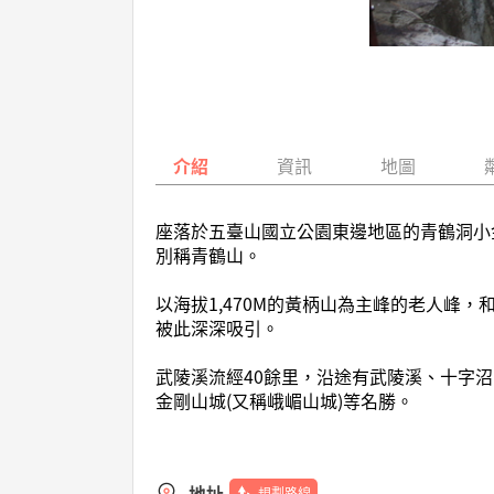
介紹
資訊
地圖
座落於五臺山國立公園東邊地區的青鶴洞小
別稱青鶴山。
以海拔1,470M的黃柄山為主峰的老人
被此深深吸引。
武陵溪流經40餘里，沿途有武陵溪、十字
金剛山城(又稱峨嵋山城)等名勝。
地址
規劃路線