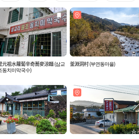
里元祖水蘿蔔辛奇蕎麥涼麵 (삼교
釜淵洞村 (부연동마을)
조동치미막국수)