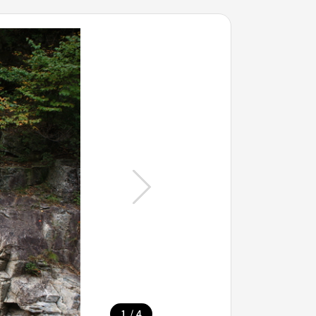
/
1
4