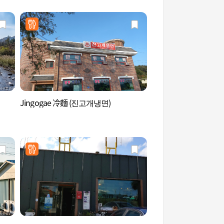
Jingogae 冷麵 (진고개냉면)
九龍瀑布(小金剛) 구