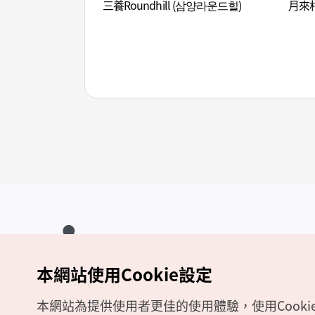
三養Roundhill (삼양라운드힐)
月來村
本網站使用Cookie設定
Copyrights (c) 韓國觀光公社版權所有
如有相關疑問或建議，歡迎來信至
官方信箱
chinese_big5@knto.or.kr
本網站為提供使用者更佳的使用體驗，使用Cooki