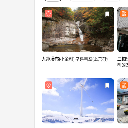
九龍瀑布(小金剛) 구룡폭포(소금강)
三橋
리원