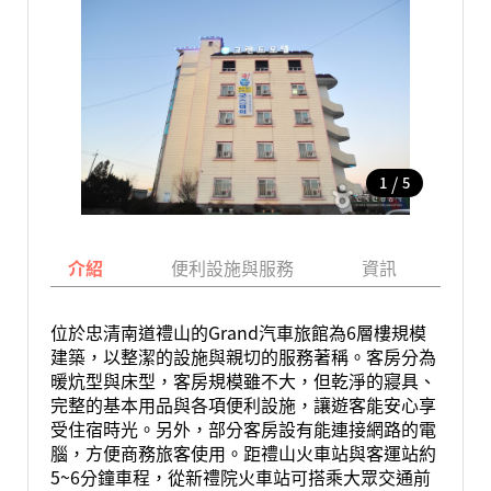
/
1
5
介紹
便利設施與服務
資訊
地
位於忠清南道禮山的Grand汽車旅館為6層樓規模
建築，以整潔的設施與親切的服務著稱。客房分為
暖炕型與床型，客房規模雖不大，但乾淨的寢具、
完整的基本用品與各項便利設施，讓遊客能安心享
受住宿時光。另外，部分客房設有能連接網路的電
腦，方便商務旅客使用。距禮山火車站與客運站約
5~6分鐘車程，從新禮院火車站可搭乘大眾交通前