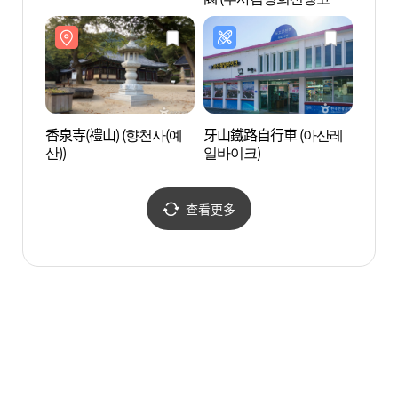
·묘)
香泉寺(禮山) (향천사(예
牙山鐵路自行車 (아산레
百樂達
산))
일바이크)
다이스
查看更多