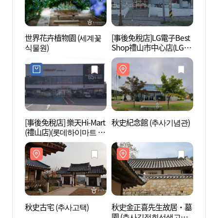
世界花卉植物園 (세계꽃
[事後免稅店]LG電子Best
世界花
식물원)
Shop禮山市中心店(LG전
식물원
자 베스트샵 예산시티점)
[事後免稅店] 樂天Hi-Mart
秋史紀念館 (추사기념관)
秋史古
(禮山店)(롯데하이마트 예
산점)
秋史古宅 (추사고택)
秋史金正喜先生故居‧墓
香泉寺
園 (추사김정희선생고택
산))