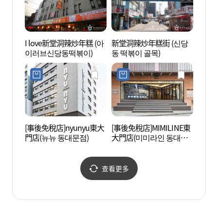
I love新堂洞辣炒年糕 (아
新堂洞辣炒年糕街 (신당
東大門
이러브신당동떡볶이)
동 떡볶이 골목)
대문디
[事後免稅店]nyunyu東大
[事後免稅店]MIMILINE東
清溪
門店(뉴뉴 동대문점)
大門店(미미라인 동대문
헌책방
점)
查看更多