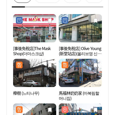
[事後免稅店]The Mask
[事後免稅店] Olive Young
新堂洞
Shop(더마스크샵)
(新堂站店)(올리브영 신당
동 떡
역점)
櫸樹 (느티나무)
馬福林奶奶家 (마복림할
東大門
머니집)
대문