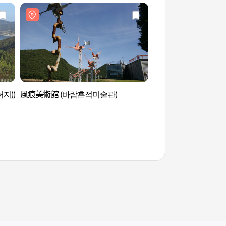
지))
風痕美術館 (바람흔적미술관)
南海蝴蝶&主題公園(
(남해 나비&더 테마
원))