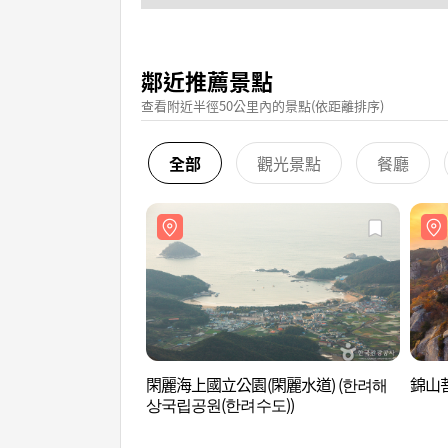
鄰近推薦景點
查看附近半徑50公里內的景點(依距離排序)
全部
觀光景點
餐廳
閑麗海上國立公園(閑麗水道) (한려해
錦山菩
상국립공원(한려수도))