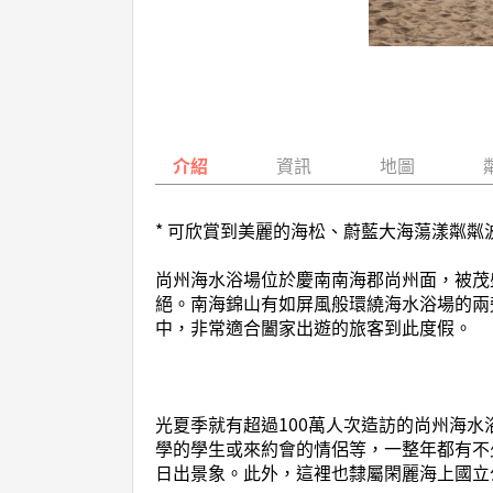
介紹
資訊
地圖
* 可欣賞到美麗的海松、蔚藍大海蕩漾粼粼
尚州海水浴場位於慶南南海郡尚州面，被茂
絕。南海錦山有如屏風般環繞海水浴場的兩
中，非常適合闔家出遊的旅客到此度假。
光夏季就有超過100萬人次造訪的尚州海
學的學生或來約會的情侶等，一整年都有不
日出景象。此外，這裡也隸屬閑麗海上國立