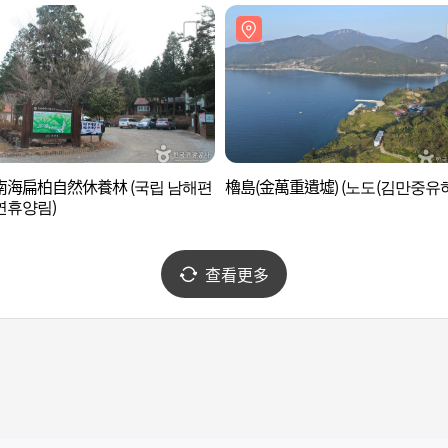
南海扁柏自然休養林 (국립 남해편
櫓島(金萬重遺墟) (노도(김만중유허
연휴양림)
查看更多