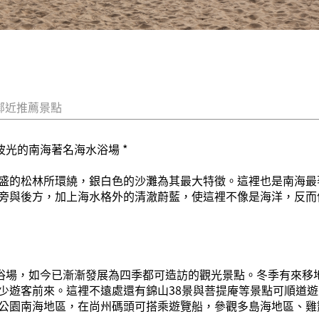
鄰近推薦景點
波光的南海著名海水浴場 *
盛的松林所環繞，銀白色的沙灘為其最大特徵。這裡也是南海最
旁與後方，加上海水格外的清澈蔚藍，使這裡不像是海洋，反而
水浴場，如今已漸漸發展為四季都可造訪的觀光景點。冬季有來移
少遊客前來。這裡不遠處還有錦山38景與菩提庵等景點可順道
公園南海地區，在尚州碼頭可搭乘遊覽船，參觀多島海地區、雞