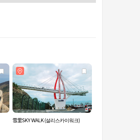
雪里SKY WALK (설리스카이워크)
閑麗海上國立公園(閑
상국립공원(한려수도)