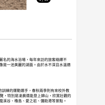
著名的海水浴場，每年來訪的旅客絡繹不
像是一池美麗的湖面。由於水不深且水溫適
地訓練的運動選手，春秋兩季則有來校外教
遊覽，特別是凌晨還能登上錦山，欣賞壯觀的
籠溪谷、櫓島、愛之岩、彌助港等景點。