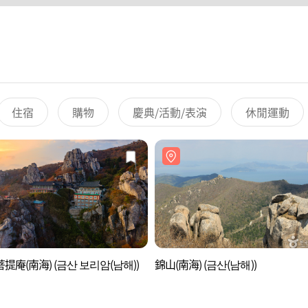
住宿
購物
慶典/活動/表演
休閒運動
提庵(南海) (금산 보리암(남해))
錦山(南海) (금산(남해))