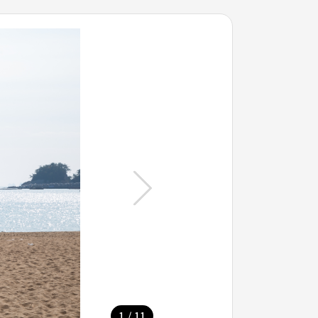
/
1
11