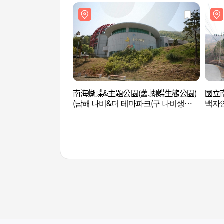
南海蝴蝶&主題公園(舊.蝴蝶生態公園)
國立
(남해 나비&더 테마파크(구 나비생태공
백자
원))