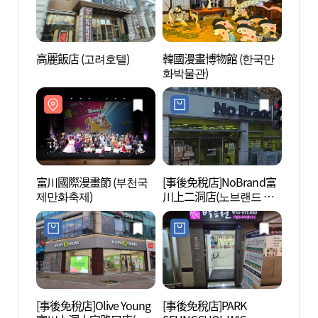
高麗飯店 (고려호텔)
韓國漫畫博物館 (한국만
韓國漫
화박물관)
화박물
富川國際漫畫節 (부천국
[事後免稅店]NoBrand富
Aiin
제만화축제)
川上二洞店(노브랜드 부
천상이동점)
[事後免稅店]Olive Young
[事後免稅店]PARK
富川中