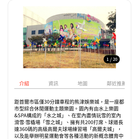
/
1
20
介紹
資訊
地圖
鄰近推薦景點
距首爾市區僅30分鐘車程的熊津娛樂城，是一座都
市型綜合休閒運動主題樂園。園內有由水上樂園
&SPA構成的「水之城」、在室內盡情玩雪的室內
滑雪∙雪橇場「雪之城」、擁有共200打席、球道長
達360碼的高級高爾夫球場練習場「高爾夫城」，
以及能舉辦明星運動會等各種活動的新概念體育中