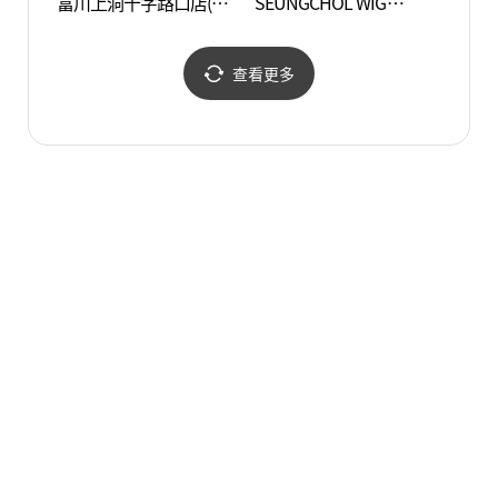
富川上洞十字路口店(올
SEUNGCHOL WIG
공원)
리브영 부천상동사거리
STUDIO富川店(박승철위
점)
그스투디오 부천점)
查看更多