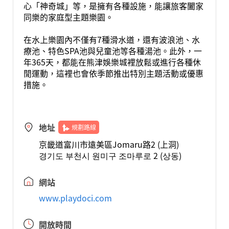
心「神奇城」等，是擁有各種設施，能讓旅客闔家
同樂的家庭型主題樂園。
在水上樂園內不僅有7種滑水道，還有波浪池、水
療池、特色SPA池與兒童池等各種湯池。此外，一
年365天，都能在熊津娛樂城裡放鬆或進行各種休
閒運動，這裡也會依季節推出特別主題活動或優惠
措施。
地址
規劃路線
京畿道富川市遠美區Jomaru路2 (上洞)
경기도 부천시 원미구 조마루로 2 (상동)
網站
www.playdoci.com
開放時間