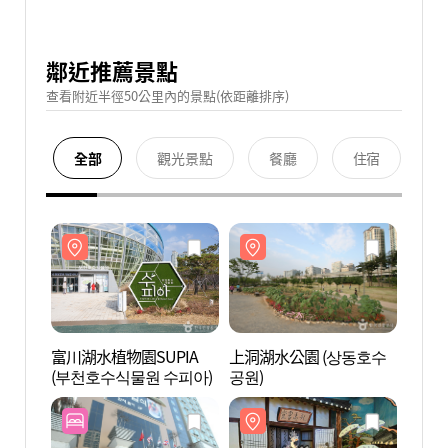
鄰近推薦景點
查看附近半徑50公里內的景點(依距離排序)
全部
觀光景點
餐廳
住宿
富川湖水植物園SUPIA
上洞湖水公園 (상동호수
富川湖
(부천호수식물원 수피아)
공원)
(부천