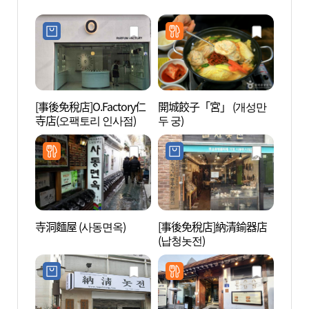
[事後免稅店]O.Factory仁
開城餃子「宮」 (개성만
森吉街
寺店(오팩토리 인사점)
두 궁)
寺洞麵屋 (사동면옥)
[事後免稅店]納清鍮器店
辛奇間
(납청놋전)
치간)