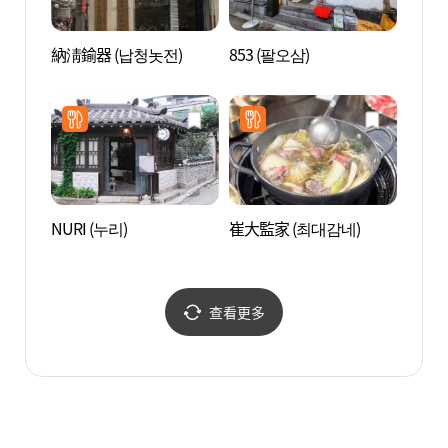
納淸鍮器 (납청놋전)
853 (팔오삼)
仁寺洞
화의 
NURI (누리)
崔大監家 (최대감네)
首爾雲
查看更多