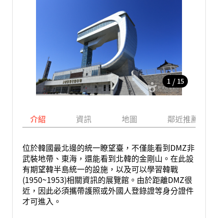
/
1
15
介紹
資訊
地圖
鄰近推薦景點
位於韓國最北邊的統一瞭望臺，不僅能看到DMZ非
武裝地帶、東海，還能看到北韓的金剛山。在此設
有期望韓半島統一的設施，以及可以學習韓戰
(1950~1953)相關資訊的展覽館。由於距離DMZ很
近，因此必須攜帶護照或外國人登錄證等身分證件
才可進入。