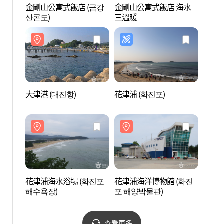
金剛山公寓式飯店 (금강
金剛山公寓式飯店 海水
大津港
산콘도)
三溫暖
大津港 (대진항)
花津浦 (화진포)
花津浦
포 해
花津浦海水浴場 (화진포
花津浦海洋博物館 (화진
李起鵬
해수욕장)
포 해양박물관)
查看更多