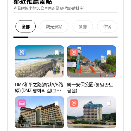
鄰近推薦景點
查看附近半徑50公里內的景點(依距離排序)
全部
觀光景點
餐廳
住宿
DMZ和平之路(高城A/B路
統一安保公園 (통일안보
統一安
線) (DMZ 평화의 길(고성
공원)
공원)
A/B코스))