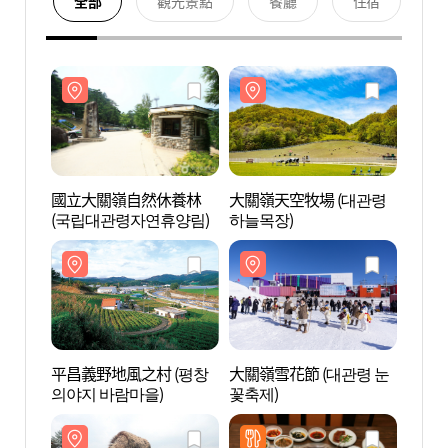
全部
觀光景點
餐廳
住宿
國立大關嶺自然休養林
大關嶺天空牧場 (대관령
國立
(국립대관령자연휴양림)
하늘목장)
(국립
平昌義野地風之村 (평창
大關嶺雪花節 (대관령 눈
平昌義
의야지 바람마을)
꽃축제)
의야지