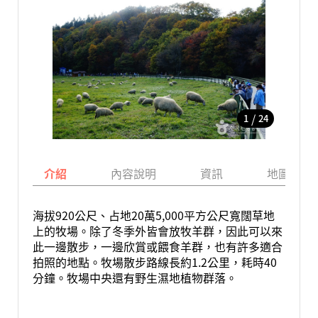
/
1
24
介紹
內容說明
資訊
地圖
海拔920公尺、占地20萬5,000平方公尺寬闊草地
上的牧場。除了冬季外皆會放牧羊群，因此可以來
此一邊散步，一邊欣賞或餵食羊群，也有許多適合
拍照的地點。牧場散步路線長約1.2公里，耗時40
分鐘。牧場中央還有野生濕地植物群落。