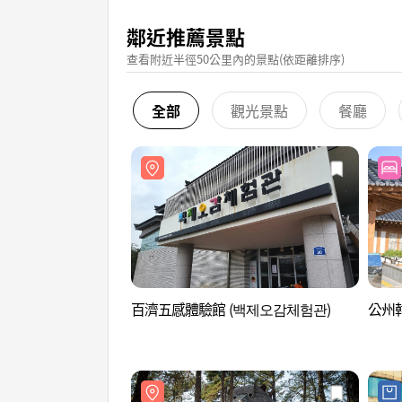
鄰近推薦景點
查看附近半徑50公里內的景點(依距離排序)
全部
觀光景點
餐廳
百濟五感體驗館 (백제오감체험관)
公州韓