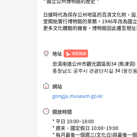
* 國立公州博物館的歷史 *
日據時代為保存公州地區的百濟文化財，設
堂開始實行博物館的業務。1946年改為國
更多文化體驗的機會，博物館因此遷至現址
地址
規劃路線
忠清南道公州市觀光園區街34 (熊津洞)
충청남도 공주시 관광단지길 34 (웅진동
網站
gongju.museum.go.kr
開放時間
* 平日 10:00~18:00
* 週末、國定假日 10:00~19:00
* 每月最後一個週三(文化日)與最後一