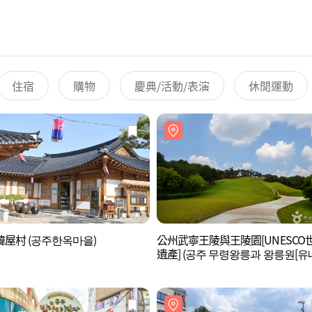
住宿
購物
慶典/活動/表演
休閒運動
屋村 (공주한옥마을)
公州武寧王陵與王陵園[UNESCO
遺產] (공주 무령왕릉과 왕릉원[
코 세계유산])