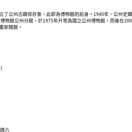
立了公州古蹟保存會，此即為博物館的前身。1940年，公州史
立博物館公州分館，於1975年升等為國立公州博物館。而後在20
重新開館。
)
個週六