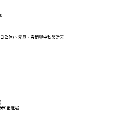
0
日公休)、元旦、春節與中秋節當天
)
觀券)後進場