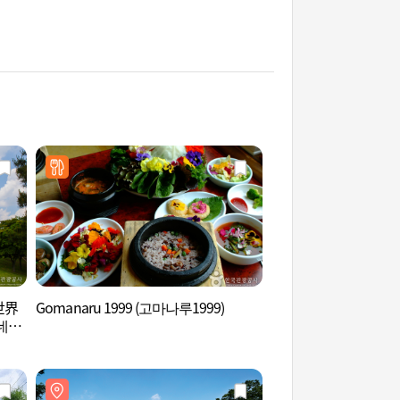
世界
Gomanaru 1999 (고마나루1999)
百濟五感體驗館 (백
유네스