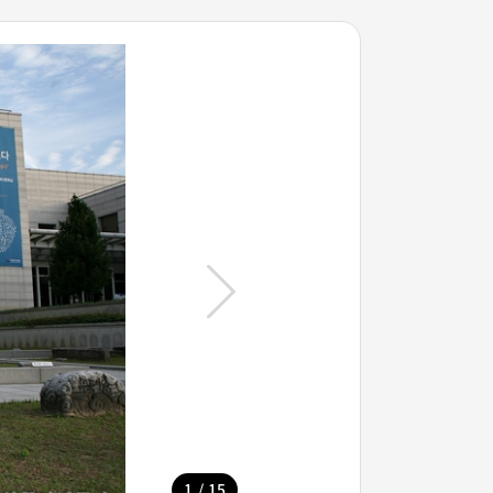
/
1
15