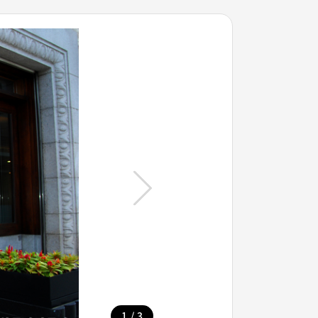
/
1
3