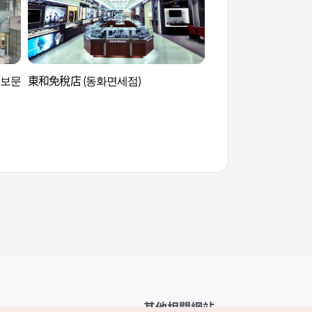
교보문
東和免稅店 (동화면세점)
世宗‧忠武公故事館
기)
其他相關網站