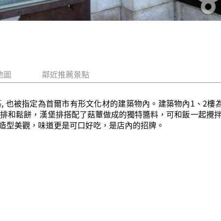
地圖
鄰近推薦景點
築, 也被指定為首爾市有形文化材的建築物內。建築物內1、2樓為一
是漢堡排和鬆餅，漢堡排搭配了菇蕈做成的獨特醬料，可和飯一起
造型美觀，味道更是可口好吃，是店內的招牌。