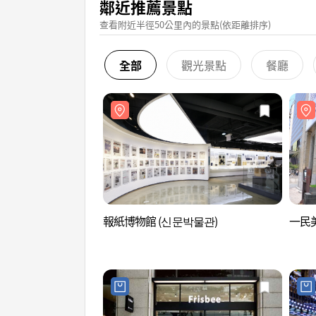
鄰近推薦景點
查看附近半徑50公里內的景點(依距離排序)
全部
觀光景點
餐廳
報紙博物館 (신문박물관)
一民美