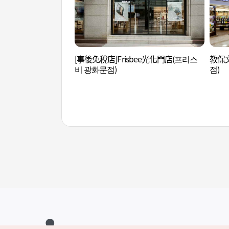
[事後免稅店]Frisbee光化門店(프리스
教保
비 광화문점)
점)