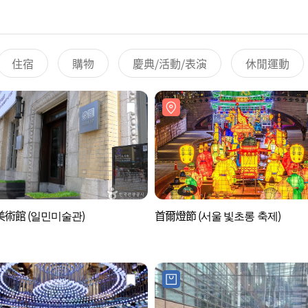
住宿
購物
慶典/活動/表演
休閒運動
術館 (일민미술관)
首爾燈節 (서울 빛초롱 축제)