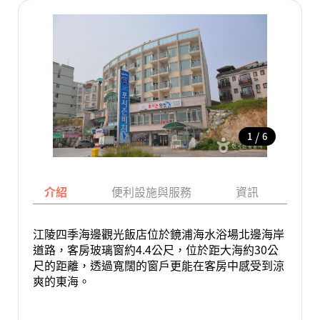
/
1
6
介紹
便利設施與服務
資訊
地
江陵四季海邊觀光飯店位於鏡浦海水浴場北邊海岸
道路，客房玻璃窗約4.4公尺，位於距大海約30公
尺的距離，透過寬闊的窗戶更能在客房中感受到涼
爽的東海。