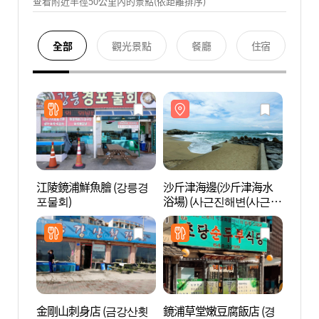
查看附近半徑50公里內的景點(依距離排序)
全部
觀光景點
餐廳
住宿
江陵鏡浦鮮魚膾 (강릉경
沙斤津海邊(沙斤津海水
沙斤
포물회)
浴場) (사근진해변(사근진
浴場)
해수욕장))
해수욕
金剛山刺身店 (금강산횟
鏡浦草堂嫩豆腐飯店 (경
真音