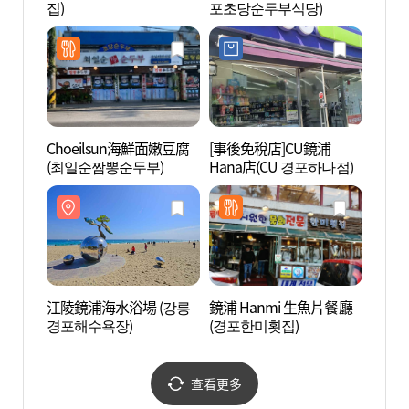
집)
포초당순두부식당)
館 (
슨과학
Choeilsun海鮮面嫩豆腐
[事後免稅店]CU鏡浦
江陵鏡
(최일순짬뽕순두부)
Hana店(CU 경포하나점)
江陵鏡浦海水浴場 (강릉
鏡浦 Hanmi 生魚片餐廳
何瑟
경포해수욕장)
(경포한미횟집)
(하슬
트쇼)
查看更多