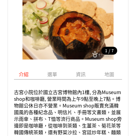
/
1
7
介紹
選單
資訊
地圖
古宮小院位於國立古宮博物館內1樓, 分為Museum
shop和咖啡廳, 營業時間為上午9點至晚上7點。博
物館公休日亦不營業。Museum shop販賣充滿韓
國風的各種紀念品、明信片、手冊等文書類，並展
示雨傘、拼布、T恤等流行商品。Museum shop旁
邊即是咖啡廳，從咖啡到茶類、生薑茶、菊花茶等
韓國傳統茶類，還有野菜沙拉、宮廷炒年糕、麵類