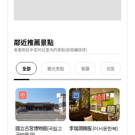
鄰近推薦景點
查看附近半徑50公里內的景點(依距離排序)
全部
觀光景點
餐廳
住宿
國立古宮博物館(국립고
李瑞潤韓服 (이서윤한복)
國立
궁박물관)
궁박물