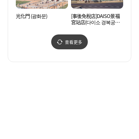
光化門 (광화문)
[事後免稅店]DAISO景福
西村 
宮站店(다이소 경복궁역
점)
查看更多