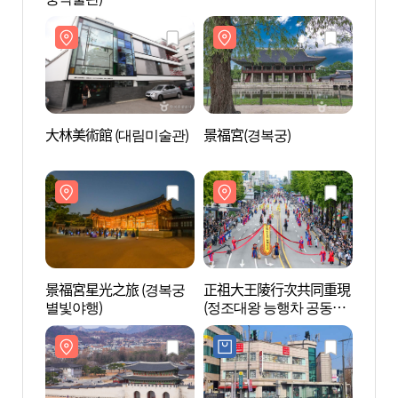
大林美術館 (대림미술관)
景福宮(경복궁)
景福宮
景福宮星光之旅 (경복궁
正祖大王陵行次共同重現
Sim
별빛야행)
(정조대왕 능행차 공동재
몬)
현)