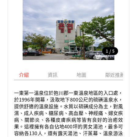
/
1
5
介紹
資訊
地圖
鄰近推薦景點
一東第一溫泉位於抱川郡一東溫泉地區的入口處，
於1996年開幕，汲取地下800公尺的硫磺溫泉水，
提供舒適的溫泉設施。水質以硫磺成分為主，對風
濕、成人疾病、糖尿病、高血壓、神經痛、婦女疾
病、關節炎、各種皮膚疾病等皆有良好的治癒效
果。這裡擁有各自佔地400坪的男女湯池，最多可
容納各130人，還有露天湯池、汗蒸幕、溫泉游泳