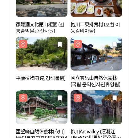
家釀酒文化館山楂園 (전
抱川二東排骨村 (포천 이
家釀酒
통술박물관 산사원)
동갈비마을)
통술박
平康植物園 (평강식물원)
國立雲岳山自然休養林
平康植
(국립 운악산자연휴양림)
國望峰自然休養林(抱川)
抱川Art Valley (漢灘江
國望峰
(국망봉자연휴양림(포천))
UNESCO世界地質公園)
(국망