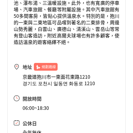
池、瀑布湯、三溫暖設施。此外，也有寬廣的停車
場、汽車旅館、餐廳等附屬設施。其中汽車旅館有
50多間客房，皆貼心提供溫泉水。特別的是，抱川
的一東與二東地區可品嚐到著名的二東排骨，周邊
山勢秀麗，白雲山、廣德山、清溪山、雲岳山等常
有登山客造訪，附近高爾夫球場也有許多顧客，使
造訪溫泉的遊客絡繹不絕。
地址
規劃路線
京畿道抱川市一東面花東路1210
경기도 포천시 일동면 화동로 1210
開放時間
06:00~18:30
公休日
全年無休