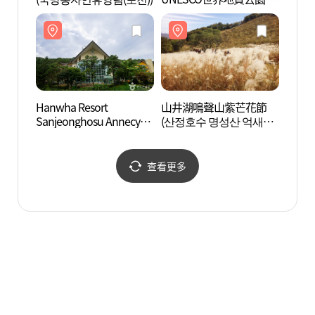
(포천아트밸리 (한탄강 유
네스코 세계지질공원))
Hanwha Resort
山井湖鳴聲山紫芒花節
Hanwh
Sanjeonghosu Annecy
(산정호수 명성산 억새꽃
Sanje
Hot Spring (한화리조트
축제)
Hot 
산정호수 안시 온천사우
산정호
나)
나)
查看更多