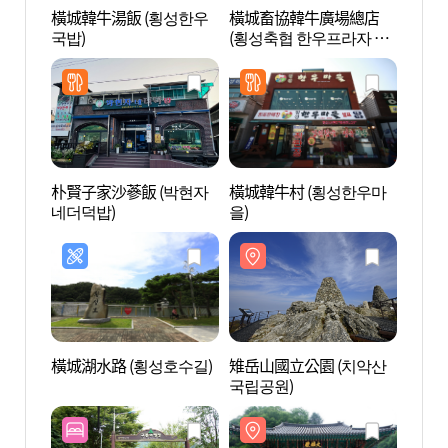
橫城韓牛湯飯 (횡성한우
橫城畜協韓牛廣場總店
雉岳山
국밥)
(횡성축협 한우프라자 본
국립공
점)
朴賢子家沙蔘飯 (박현자
橫城韓牛村 (횡성한우마
御踏山
네더덕밥)
을)
광지)
橫城湖水路 (횡성호수길)
雉岳山國立公園 (치악산
豐水院
국립공원)
원유물