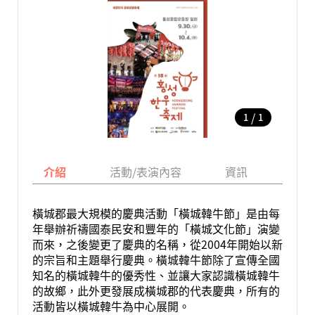
/
1
1
介紹
活動/表演內容
資訊
地圖
橫城郡最大規模的慶典活動「橫城韓牛節」是由每
年舉辦祈禱國泰民安和豐年的「橫城文化節」演變
而來，之後變更了慶典的名稱，從2004年開始以新
的宗旨和主題舉行慶典。橫城韓牛節除了宣傳全國
知名的橫城韓牛的優秀性、並讓大家認識橫城韓牛
的故鄉，此外更發展成橫城郡的代表慶典，所有的
活動皆以橫城韓牛為中心展開。