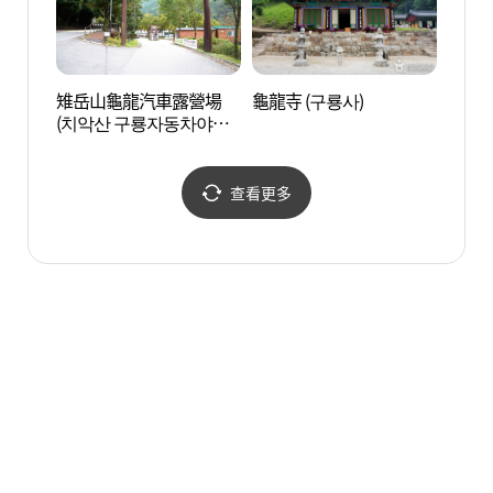
雉岳山龜龍汽車露營場
龜龍寺 (구룡사)
原州韓
(치악산 구룡자동차야영
한지테
장)
查看更多