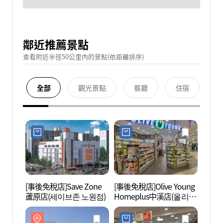
鄰近推薦景點
查看附近半徑50公里內的景點(依距離排序)
全部
觀光景點
餐廳
住宿
[事後免稅店]Save Zone
[事後免稅店]Olive Young
首爾
蘆原店(세이브존 노원점)
Homeplus中溪店(올리브
(서울
영 홈플러스중계점)