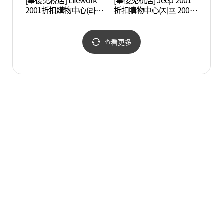
[事後免稅店] Lifework
[事後免稅店] Jeep 2001
烽火山
2001折扣購物中心(라이
折扣購物中心(지프 2001
울))
프워크 2001아울렛 중계
아울렛 중계점)
점)
查看更多