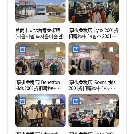
首爾市立北首爾美術館
[事後免稅店] Lynx 2001折
花郎臺
(서울시립 북서울미술관)
扣購物中心(링스 2001아
철도공
울렛 중계점)
[事後免稅店] Benetton
[事後免稅店] Roem girls
陸軍士
Kids 2001折扣購物中心
2001折扣購物中心(로엠
학교)
(베네통키즈 2001아울렛
걸즈 2001아울렛 중계점)
중계점)