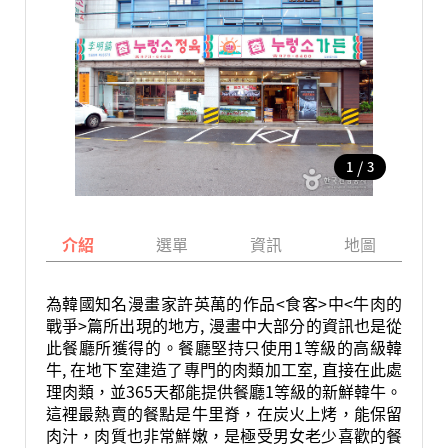
/
1
3
介紹
選單
資訊
地圖
為韓國知名漫畫家許英萬的作品<食客>中<牛肉的
戰爭>篇所出現的地方, 漫畫中大部分的資訊也是從
此餐廳所獲得的。餐廳堅持只使用1等級的高級韓
牛, 在地下室建造了專門的肉類加工室, 直接在此處
理肉類，並365天都能提供餐廳1等級的新鮮韓牛。
這裡最熱賣的餐點是牛里脊，在炭火上烤，能保留
肉汁，肉質也非常鮮嫩，是極受男女老少喜歡的餐