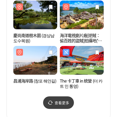
慶尚南道樹木園 (경상남
海洋電視劇片廠[逆賊：
海洋
도수목원)
偷百姓的盜賊]拍攝地('역
偷百姓
적'촬영지 해양드라마세
적'촬
트장)
트장)
昌浦海岸路 (창포 해안길)
The 卡丁車 in 統營 (더 카
馬山機
트 인 통영)
봇랜드
查看更多