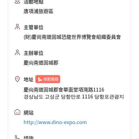
活動地點
唐項浦旅遊區
主管單位
(財)慶尚南道固城恐龍世界博覽會組織委員會
主辦單位
慶尙南道固城郡
地址
規劃路線
慶尙南道固城郡會華面堂項灣路1116
경상남도 고성군 당항만로 1116 당항포관광지
網站
http://www.dino-expo.com
諮詢