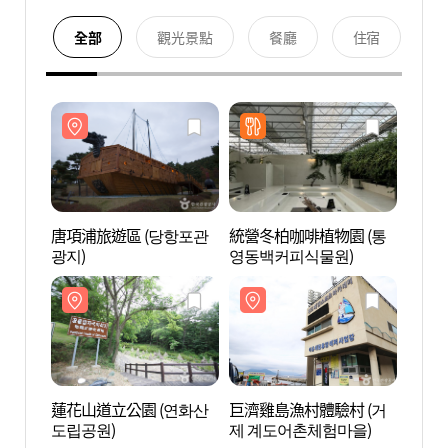
全部
觀光景點
餐廳
住宿
唐項浦旅遊區 (당항포관
統營冬柏咖啡植物園 (통
唐項浦
광지)
영동백커피식물원)
광지)
蓮花山道立公園 (연화산
巨濟雞島漁村體驗村 (거
巨濟雞
도립공원)
제 계도어촌체험마을)
제 계