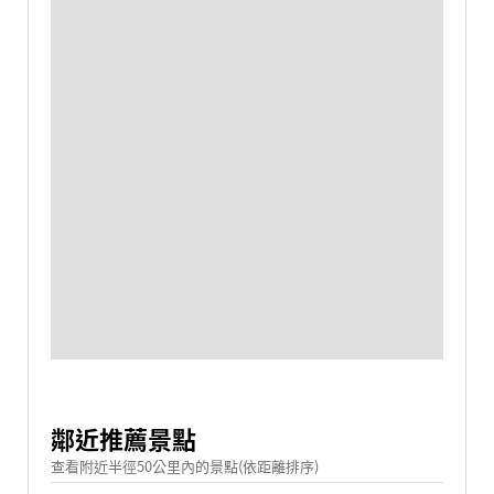
鄰近推薦景點
查看附近半徑50公里內的景點(依距離排序)