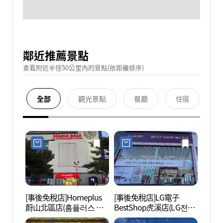
鄰近推薦景點
查看附近半徑50公里內的景點(依距離排序)
全部
觀光景點
餐廳
住宿
[事後免稅店]Homeplus
[事後免稅店]LG電子
Ania
蔚山北區店(홈플러스 울
BestShop虎溪店(LG전자
中心)
산북구점)
베스트샵 호계점)
반려동