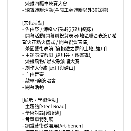
- 煉鐵四驅車競賽大會
- 煉鐵體驗活動(金屬工藝體驗以外30餘種)
[文化活動]
- 告由祭 / 煉鐵火花遊行(達川鐵廠)
- 開幕活動[開幕前祝賀表演(地區聯合表演)/ 希
望火花點火儀式 / 開幕祝賀表演]
- 茶園藝術表演 [擁抱鐵之夢的土地_達川]
- 主題表演戲劇 [達川谷，鐵鐵鐵!]
- 煉鐵風物/ 燃火歌演唱大賽
- 創作人偶劇[達川與礦山]
- 自由舞臺
- 敲擊~樂演唱會
- 閉幕活動
[展示·學術活動]
- 主題館[Steel Road]
- 學術討論[鐵所述]
- 骨董車特別展
- 鋼鐵藝術徵選展[Art-bench]