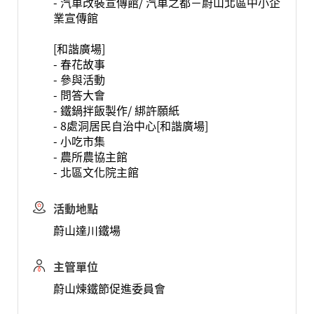
- 汽車改裝宣傳館/ 汽車之都－蔚山北區中小企
業宣傳館
[和諧廣場]
- 春花故事
- 參與活動
- 問答大會
- 鐵鍋拌飯製作/ 綁許願紙
- 8處洞居民自治中心[和諧廣場]
- 小吃市集
- 農所農協主館
- 北區文化院主館
活動地點
蔚山達川鐵場
主管單位
蔚山煉鐵節促進委員會