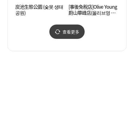
炭池生態公園 (숯못 생태
[事後免稅店]Olive Young
蔚山大
공원)
蔚山華峰店(올리브영 울
애기집
산화봉점)
查看更多