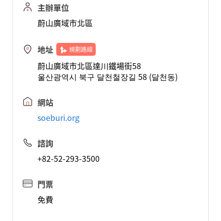
主辦單位
蔚山廣域市北區
地址
規劃路線
蔚山廣域市北區達川鐵場街58
울산광역시 북구 달천철장길 58 (달천동)
網站
soeburi.org
諮詢
+82-52-293-3500
門票
免費