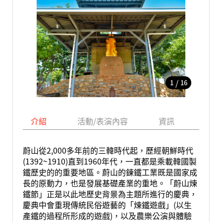
/
1
16
介紹
活動/表演內容
資訊
地圖
蔚山從2,000多年前的三韓時代起，歷經朝鮮時代
(1392~1910)直到1960年代，一直都是乘載韓國製
鐵歷史的的重要地區。蔚山的鍊鐵工業既是國家成
長的原動力，也是發展基礎產業的重地。「蔚山煉
鐵節」正是以此地歷史背景為主題所進行的慶典，
慶典中會重現傳統民俗遊藝的「煉鐵遊戲」(以生
產鐵的過程所形成的遊戲)，以及農樂公演與體驗