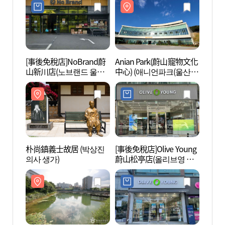
[事後免稅店]NoBrand蔚
Anian Park(蔚山寵物文化
炭池生
山新川店(노브랜드 울산
中心) (애니언파크(울산
공원)
신천점)
반려동물 문화센터))
朴尚鎮義士故居 (박상진
[事後免稅店]Olive Young
蔚山野
의사 생가)
蔚山松亭店(올리브영 울
꽃학습
산송정점)