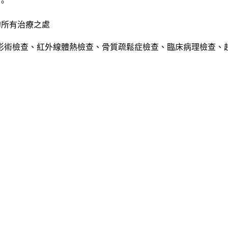
。
的所有治療之處
、胃腸造影術檢查、紅外線體熱檢查、骨質疏鬆症檢查、臨床病理檢