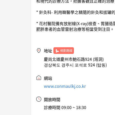
和現代的診療方法，把握客觀且正確的治療
* 針灸科- 利用韓醫學之精隨的針灸和拔罐
* 花村醫院備有放射線(X-ray)檢查
肥胖患者的血管雷射治療等相當受到注目。
地址
規劃路線
慶尚北道慶州市鮑石路924 (塔洞)
경상북도 경주시 포석로 924 (탑동)
網站
www.conmaulkj.co.kr
開放時間
診療時間 09:00 ~ 18:30