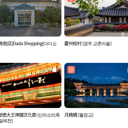
免稅店]Dada Shopping(다다쇼
慶州校村 (경주 교촌마을)
聖德大王神鐘文化節 (신라소리축
月精橋 (월정교)
밀레전)