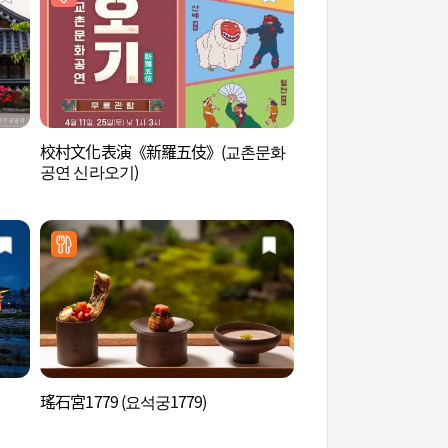
校村文化表演《新羅五伎》(교촌문화
慶州五陵 (경주 오릉)
공연 신라오기)
瑤石宮1779 (요석궁1779)
慶州鄉校 (경주향교)