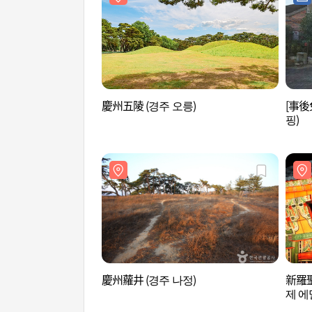
慶州五陵 (경주 오릉)
[事後
핑)
慶州蘿井 (경주 나정)
新羅
제 에