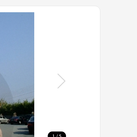
/
1
5