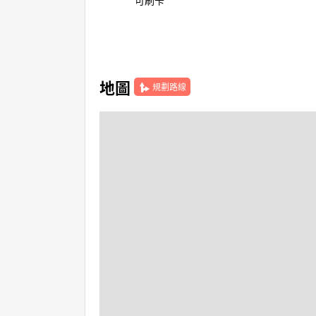
可刷卡
地圖
規劃路線