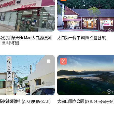
免稅店]樂天Hi-Mart太白店(롯데
太白第一韓牛 (태백으뜸한우)
트 태백점)
婿家辣燉雞排 (김서방네닭갈비)
太白山國立公園 (태백산 국립공원