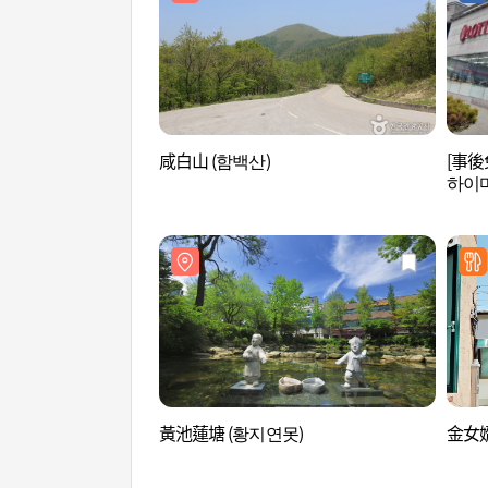
咸白山 (함백산)
[事後
하이마
黃池蓮塘 (황지연못)
金女