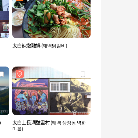
太白辣燉雞排 (태백닭갈비)
咸白山 (함백산)
)
太白上長洞壁畫村 (태백 상장동 벽화
晩項嶺 (만항재)
마을)