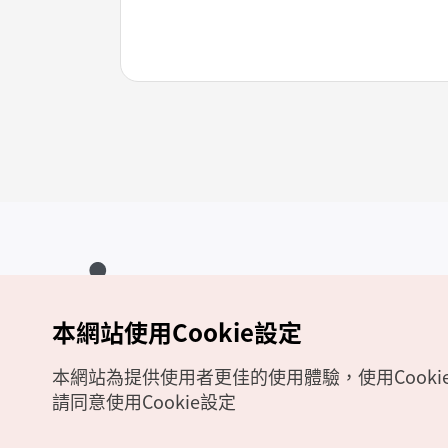
本網站使用Cookie設定
Copyrights (c) 韓國觀光公社版權所有
如有相關疑問或建議，歡迎來信至
官方信箱
chinese_big5@knto.or.kr
本網站為提供使用者更佳的使用體驗，使用Cooki
請同意使用Cookie設定