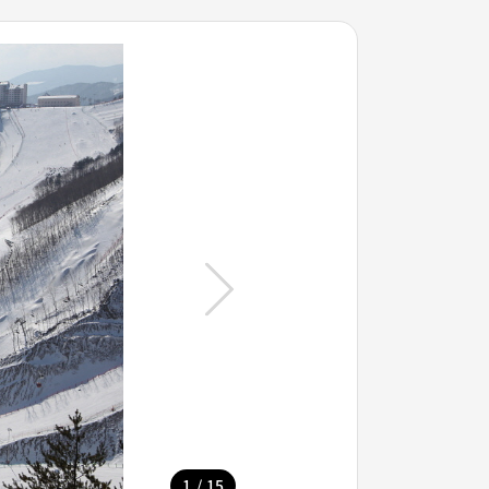
/
1
15