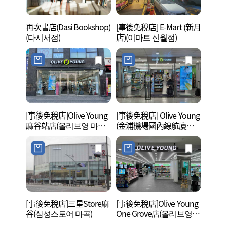
再次書店(Dasi Bookshop)
[事後免稅店] E-Mart (新月
Swee
(다시서점)
店)(이마트 신월점)
品體驗
데어린
[事後免稅店]Olive Young
[事後免稅店] Olive Young
陽川鄉
麻谷站店(올리브영 마곡
(金浦機場國內線航廈店)
역점)
(올리브영 김포공항국내
선청사점)
[事後免稅店]三星Store麻
[事後免稅店]Olive Young
護國忠
谷(삼성스토어 마곡)
One Grove店(올리브영 원
혼위령
그로브점)