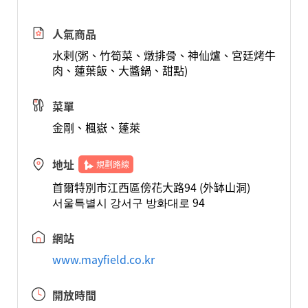
人氣商品
水剌(粥、竹筍菜、燉排骨、神仙爐、宮廷烤牛
肉、蓮葉飯、大醬鍋、甜點)
菜單
金剛、楓嶽、蓬萊
地址
規劃路線
首爾特別市江西區傍花大路94 (外缽山洞)
서울특별시 강서구 방화대로 94
網站
www.mayfield.co.kr
開放時間