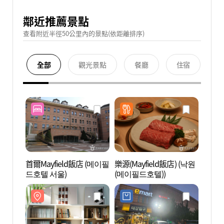
鄰近推薦景點
查看附近半徑50公里內的景點(依距離排序)
全部
觀光景點
餐廳
住宿
首爾Mayfield飯店 (메이필
樂源(Mayfield飯店) (낙원
再次書店
드호텔 서울)
(메이필드호텔))
(다시