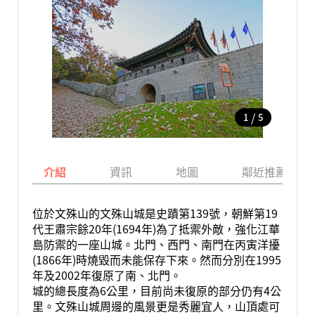
/
1
5
介紹
資訊
地圖
鄰近推薦景點
位於文殊山的文殊山城是史蹟第139號，朝鮮第19
代王肅宗餘20年(1694年)為了抵禦外敵，強化江華
島防禦的一座山城。北門、西門、南門在丙寅洋擾
(1866年)時燒毀而未能保存下來。然而分別在1995
年及2002年復原了南、北門。
城的總長度為6公里，目前尚未復原的部分仍有4公
里。文殊山城周邊的風景更是秀麗宜人，山頂處可