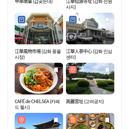
甲串墩臺 (갑곶돈대)
江華仙源寺址 (강화 선원
甲串墩
사지)
江華風物市場 (강화 풍물
江華人蔘中心 (강화 인삼
高麗宮
시장)
센터)
CAFÉ de CHELSEA (카페
高麗宮址 (고려궁지)
龍興宮
드 첼시)