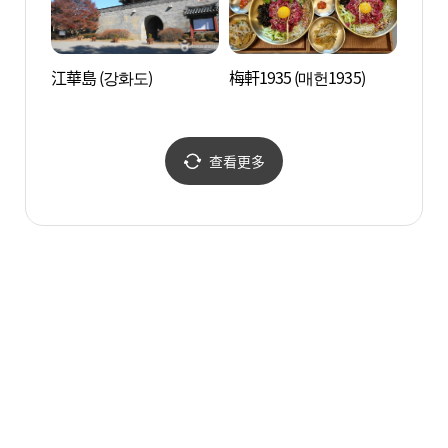
江華島 (강화도)
梅軒1935 (매헌1935)
燕尾亭
查看更多