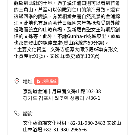
觀望到北韓的土地，過了漢江浦口則可以看到首爾
的三角山，甚至可以俯瞰到仁川的前海景致。還有
透過四季的變換，有著相當美麗自然風景的金浦錦
江。此地也有意函著昔日韓國末年為抵禦受到外敵
侵略而設立的山教育場，及新羅貞聖女王時期所創
建的文殊寺。此外，不論Gunha-ri或城東里，處處
也都是登山的絕佳去處(登山路線約50分鐘)。
* 主要文化資產 - 文殊寺楓潭大師浮屠&碑(有形文
化資產第91號)、文殊山城(史蹟第139號)
地址
規劃路線
京畿道金浦市月串面文殊山路102-38
경기도 김포시 월곶면 성동리 산36-1
諮詢
文化藝術課文化材組 +82-31-980-2483 文殊山
山林浴場 +82-31-980-2965~6