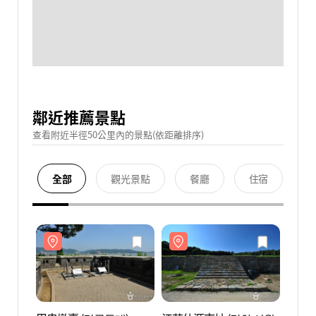
鄰近推薦景點
查看附近半徑50公里內的景點(依距離排序)
全部
觀光景點
餐廳
住宿