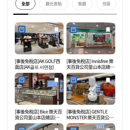
全部
觀光景點
餐廳
住宿
[事後免稅店]AK GOLF西
[事後免稅店] Innisfree 樂
西面1
面店(AK골프 서면점)
天百貨公司釜山本店總店
(이니스프리 롯데백화점
부산본점)
[事後免稅店] Bice 樂天百
[事後免稅店] GENTLE
田浦工
貨公司釜山本店總店(비
MONSTER 樂天百貨公司
체 롯데백화점 부산본점)
釜山本店總店(젠틀몬스
터 롯데백화점 부산본점)