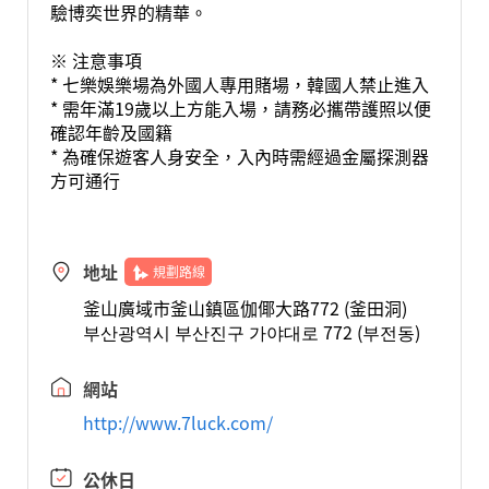
驗博奕世界的精華。
※ 注意事項
* 七樂娛樂場為外國人專用賭場，韓國人禁止進入
* 需年滿19歲以上方能入場，請務必攜帶護照以便
確認年齡及國籍
* 為確保遊客人身安全，入內時需經過金屬探測器
方可通行
地址
規劃路線
釜山廣域市釜山鎮區伽倻大路772 (釜田洞)
부산광역시 부산진구 가야대로 772 (부전동)
網站
http://www.7luck.com/
公休日