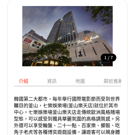
/
1
7
介紹
資訊
地圖
鄰近推薦景點
韓國第二大都市，每年舉行國際電影節而受到世界
矚目的釜山，七樂娛樂場(釜山樂天店)就位於其市
中心。七樂娛樂場釜山樂天店走傳統歐洲風格賭場
型態，可以感受到獨具華麗氛圍的高格調質感。另
外還可以享受輪盤、二十一點、百家樂、擲骰、吃
角子老虎等各種博奕遊戲設備，讓遊客可以親身體