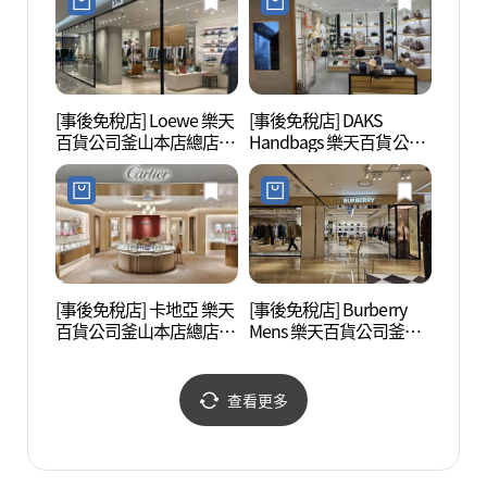
[事後免稅店] Loewe 樂天
[事後免稅店] DAKS
虎川村
百貨公司釜山本店總店
Handbags 樂天百貨公司
(로에베 롯데백화점 부산
釜山本店總店(닥스핸드
본점)
백 롯데백화점 부산본점)
[事後免稅店] 卡地亞 樂天
[事後免稅店] Burberry
釜山市
百貨公司釜山本店總店
Mens 樂天百貨公司釜山
회관)
(까르띠에 롯데백화점 부
本店總店(버버리맨즈 롯
산본점)
데백화점 부산본점)
查看更多