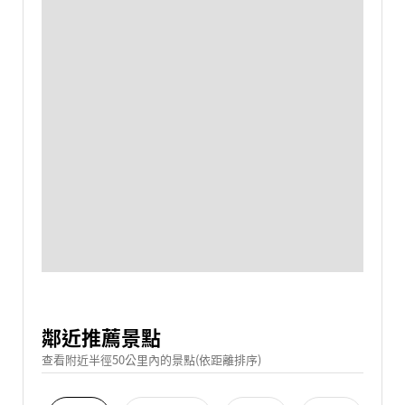
鄰近推薦景點
查看附近半徑50公里內的景點(依距離排序)