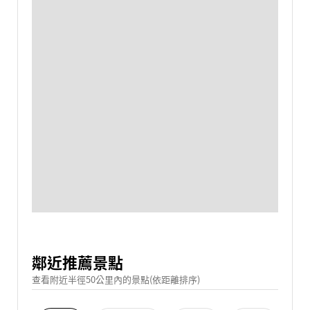
鄰近推薦景點
查看附近半徑50公里內的景點(依距離排序)