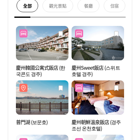
全部
觀光景點
餐廳
住宿
慶州韓國公寓式飯店 (한
慶州Sweet飯店 (스위트
普門湖
국콘도 경주)
호텔 경주)
普門湖 (보문호)
慶州朝鮮溫泉飯店 (경주
宇洋美
조선 온천호텔)