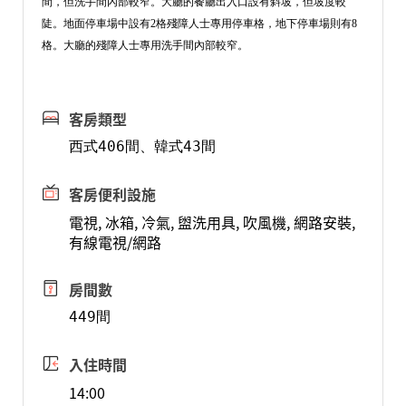
間，但洗手間內部較窄。大廳的餐廳出入口設有斜坡，但坡度較
陡。地面停車場中設有2格殘障人士專用停車格，地下停車場則有8
格。大廳的殘障人士專用洗手間內部較窄。
客房類型
西式406間、韓式43間
客房便利設施
電視, 冰箱, 冷氣, 盥洗用具, 吹風機, 網路安裝,
有線電視/網路
房間數
449間
入住時間
14:00