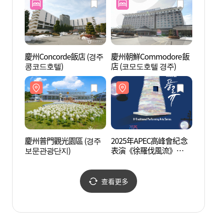
慶州Concorde飯店 (경주
慶州朝鮮Commodore飯
慶州鳥
콩코드호텔)
店 (코모도호텔 경주)
慶州普門觀光園區 (경주
2025年APEC高峰會紀念
慶州東
보문관광단지)
表演《徐羅伐風流》
(2025년 APEC 정상회의
기념공연 )
查看更多